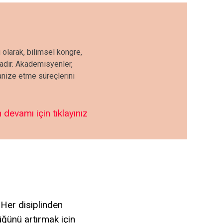
 olarak, bilimsel kongre,
tadır. Akademisyenler,
ganize etme süreçlerini
 devamı için tıklayınız
 Her disiplinden
lüğünü artırmak için