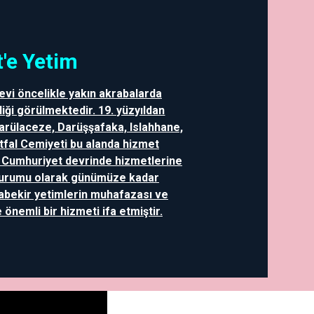
'e Yetim
evi öncelikle yakın akrabalarda
iği görülmektedir. 19. yüzyıldan
Darülaceze, Darüşşafaka, Islahhane,
Etfal Cemiyeti bu alanda hizmet
a Cumhuriyet devrinde hizmetlerine
Kurumu olarak günümüze kadar
abekir yetimlerin muhafazası ve
önemli bir hizmeti ifa etmiştir.