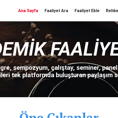
Ana Sayfa
Faaliyet Ara
Faaliyet Ekle
Rehbe
EMIK FAALIY
re, sempozyum, çalıştay, seminer, panel
ileri tek platformda buluşturan paylaşım si
Öne Çıkanlar