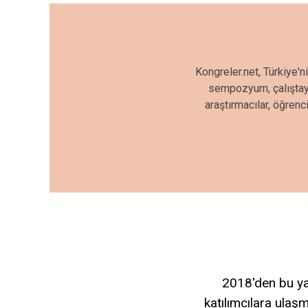
Kongreler.net, Türkiye'n
sempozyum, çalıştay, 
araştırmacılar, öğrenc
2018'den bu yan
katılımcılara ulaşm