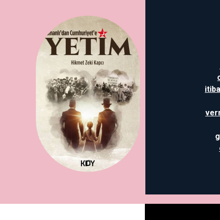
itib
ver
g