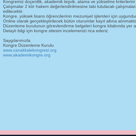
Kongremiz doçentlik, akademik teşvik, atama ve yükselme kriterlerini 
Çalışmalar 2 kör hakem değerlendirilmesine tabi tutulacak çalışmalar
edilecektir.
Kongre, yüksek lisans öğrencilerinin mezuniyet işlemleri için uygundur
Online olarak gerçekleştirilecek bütün oturumlar kayıt altına alınmakta
Düzenleme kurulunun görevlendirme belgeleri kongre kitabında yer al
Detaylı bilgi için kongre sitesini incelemenizi rica ederiz.
Saygılarımızla
Kongre Düzenleme Kurulu
www.canakkalekongresi.org
www.akademikongre.org