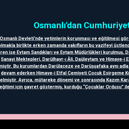
Osmanlı'dan Cumhuriyet
Osmanlı Devleti’nde yetimlerin korunması ve eğitilmesi gör
olmakla birlikte erken zamanda vakıfların bu vazifeyi üstlend
aren ise Eytam Sandıkları ve Eytam Müdürlükleri kurulmuş, 
Sanayi Mektepleri, Darülhayr-ı Âli, Daüleytam ve Himaye-i 
miştir. Bu kurumlardan Darülaceze ve Darüşşafaka aynı adl
devam ederken Himaye-i Etfal Cemiyeti Çocuk Esirgeme 
elmiştir. Ayrıca, mütareke dönemi ve sonrasında Kazım Kar
eğitimi için gayret göstermiş, kurduğu “Çocuklar Ordusu” ile 