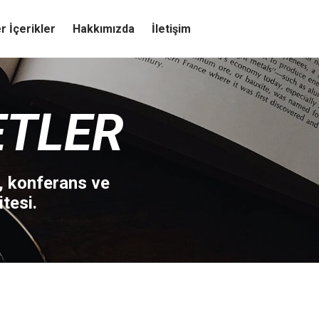
r İçerikler
Hakkımızda
İletişim
ETLER
, konferans ve
tesi.