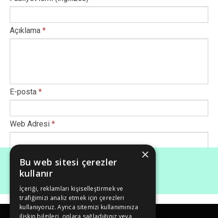
Açıklama
*
E-posta
*
Web Adresi
*
×
Afiş Ekle
*
Bu web sitesi çerezler
kullanır
İçeriği, reklamları kişiselleştirmek ve
Maksimum dosya boyutu (Mb): 50
trafiğimizi analiz etmek için çerezleri
kullanıyoruz. Ayrıca sitemizi kullanımınıza
ilişkin bilgileri, onlara sağladığınız veya