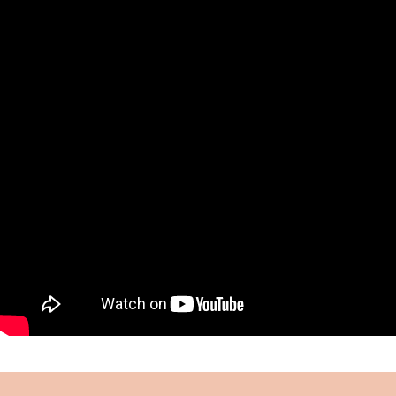
muhafazası ve eğitimi için gayret göstermiş,
kurduğu “Çocuklar Ordusu” ile önemli bir hizmeti
ifa etmiştir.