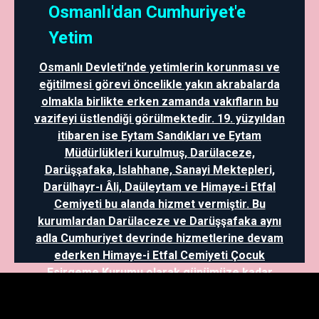
Osmanlı'dan Cumhuriyet'e
Yetim
Osmanlı Devleti’nde yetimlerin korunması ve
eğitilmesi görevi öncelikle yakın akrabalarda
olmakla birlikte erken zamanda vakıfların bu
vazifeyi üstlendiği görülmektedir. 19. yüzyıldan
itibaren ise Eytam Sandıkları ve Eytam
Müdürlükleri kurulmuş, Darülaceze,
Darüşşafaka, Islahhane, Sanayi Mektepleri,
Darülhayr-ı Âli, Daüleytam ve Himaye-i Etfal
Cemiyeti bu alanda hizmet vermiştir. Bu
kurumlardan Darülaceze ve Darüşşafaka aynı
adla Cumhuriyet devrinde hizmetlerine devam
ederken Himaye-i Etfal Cemiyeti Çocuk
Esirgeme Kurumu olarak günümüze kadar
gelmiştir. Ayrıca, mütareke dönemi ve
sonrasında Kazım Karabekir yetimlerin