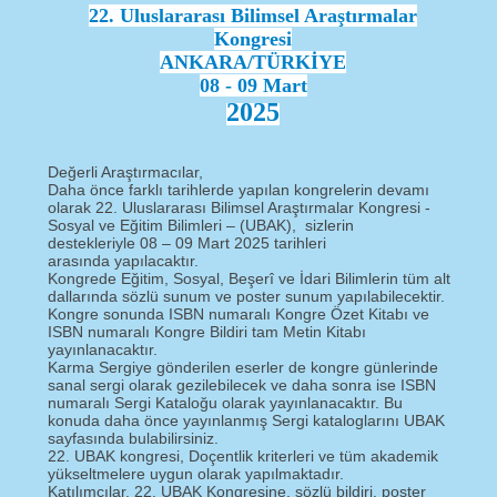
22. Uluslararası Bilimsel Araştırmalar
Kongresi
ANKARA/TÜRKİYE
08 - 09 Mart
2025
Değerli Araştırmacılar,
Daha önce farklı tarihlerde yapılan kongrelerin devamı
olarak 22. Uluslararası Bilimsel Araştırmalar Kongresi -
Sosyal ve Eğitim Bilimleri – (UBAK), sizlerin
destekleriyle 08 – 09 Mart 2025 tarihleri
arasında yapılacaktır.
Kongrede Eğitim, Sosyal, Beşerî ve İdari Bilimlerin tüm alt
dallarında sözlü sunum ve poster sunum yapılabilecektir.
Kongre sonunda ISBN numaralı Kongre Özet Kitabı ve
ISBN numaralı Kongre Bildiri tam Metin Kitabı
yayınlanacaktır.
Karma Sergiye gönderilen eserler de kongre günlerinde
sanal sergi olarak gezilebilecek ve daha sonra ise ISBN
numaralı Sergi Kataloğu olarak yayınlanacaktır. Bu
konuda daha önce yayınlanmış Sergi kataloglarını UBAK
sayfasında bulabilirsiniz.
22. UBAK kongresi, Doçentlik kriterleri ve tüm akademik
yükseltmelere uygun olarak yapılmaktadır.
Katılımcılar, 22. UBAK Kongresine, sözlü bildiri, poster