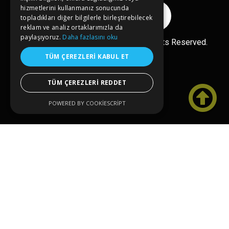
hizmetlerini kullanmanız sonucunda
Reklam Ver
topladıkları diğer bilgilerle birleştirebilecek
reklam ve analiz ortaklarımızla da
paylaşıyoruz.
Daha fazlasını oku
Ücretsiz Ekle
Copyright© 2026 kongreler.net All Rights Reserved.
TÜM ÇEREZLERI KABUL ET
TÜM ÇEREZLERI REDDET

POWERED BY COOKIESCRIPT