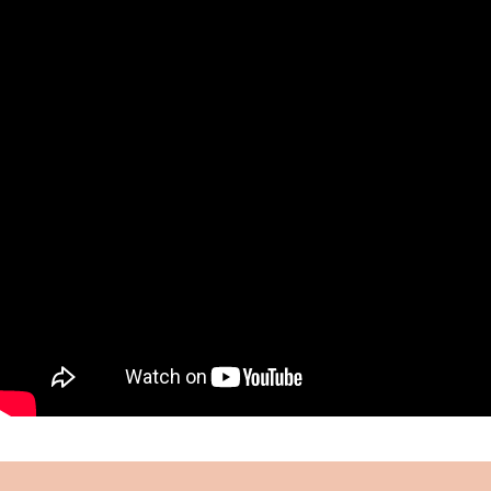
muhafazası ve eğitimi için gayret göstermiş,
kurduğu “Çocuklar Ordusu” ile önemli bir hizmeti
ifa etmiştir.