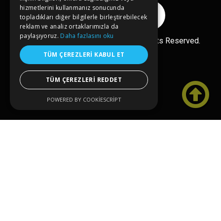
hizmetlerini kullanmanız sonucunda
Reklam Ver
topladıkları diğer bilgilerle birleştirebilecek
reklam ve analiz ortaklarımızla da
paylaşıyoruz.
Daha fazlasını oku
Ücretsiz Ekle
Copyright© 2026 kongreler.net All Rights Reserved.
TÜM ÇEREZLERI KABUL ET
TÜM ÇEREZLERI REDDET

POWERED BY COOKIESCRIPT