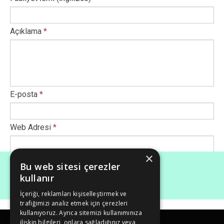
Açıklama
*
E-posta
*
Web Adresi
*
×
Afiş Ekle
*
Bu web sitesi çerezler
kullanır
İçeriği, reklamları kişiselleştirmek ve
Maksimum dosya boyutu (Mb): 50
trafiğimizi analiz etmek için çerezleri
kullanıyoruz. Ayrıca sitemizi kullanımınıza
ilişkin bilgileri, onlara sağladığınız veya