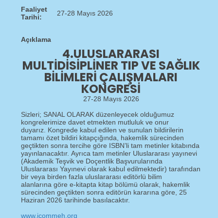
Faaliyet
27-28 Mayıs 2026
Tarihi:
Açıklama
4.ULUSLARARASI
MULTIDISIPLINER TIP VE SAĞLIK
BILIMLERI ÇALIŞMALARI
KONGRESI
27-28 Mayıs 2026
Sizleri; SANAL OLARAK düzenleyecek olduğumuz
kongrelerimize davet etmekten mutluluk ve onur
duyarız. Kongrede kabul edilen ve sunulan bildirilerin
tamamı özet bildiri kitapçığında, hakemlik sürecinden
geçtikten sonra tercihe göre ISBN’li tam metinler kitabında
yayınlanacaktır. Ayrıca tam metinler Uluslararası yayınevi
(Akademik Teşvik ve Doçentlik Başvurularında
Uluslararası Yayınevi olarak kabul edilmektedir) tarafından
bir veya birden fazla uluslararası editörlü bilim
alanlarına göre e-kitapta kitap bölümü olarak, hakemlik
sürecinden geçtikten sonra editörün kararına göre, 25
Haziran 2026 tarihinde basılacaktır.
www.icommeh.org