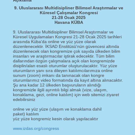
9. Uluslararası Multidisipliner Bilimsel Araştırmalar ve
Küresel Çalışmalar Kongresi
21-28 Ocak 2025
Havana KÜBA
9. Uluslararası Multidisipliner Bilimsel Araştırmalar ve
Küresel Uygulamaları Kongresi 21-28 Ocak 2025 tarihleri
arasında Küba'da online ve yüz yüze olarak
düzenlenecektir. İKSAD Enstitüsü'nün güvencesi altında
düzenlenecek olan kongremize çok sayıda ülkeden bilim
insanları ve araştırmacılar iştirak edecektir. Tüm bilim
dallarından özgün çalışmalara açık olan kongremizde
disiplin/alan esaslı oturumlar oluşturulacaktır. Yüz yüze
oturumların yanı sıra dileyen katılımcılarımıza online
sunum (zoom) imkanı da tanınacak olan kongre
oturumlarımız video formatında da kayıt altına alınacaktır.
Şu ana kadar 12 ülkeden başvuruların alındığı
kongremizle ilgili ayrıntılı bilgi almak (vize, ulaşım,
konaklama, gezi, online katılım) için web sitemizi ziyaret
edebilirsiniz
online ve yüz yüze (ulaşım ve konaklama dahil
paket) katılım
yüz yüze kongremiz kesin olarak yapılacaktır
www.izdas.org/congress