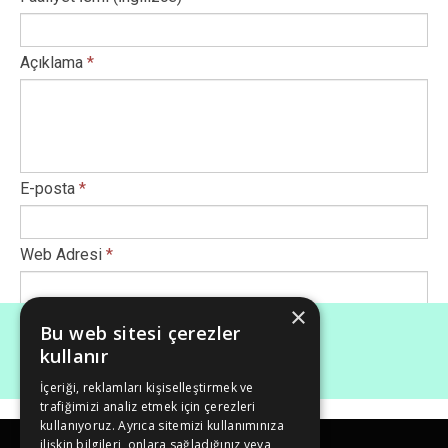
Açıklama
*
E-posta
*
Web Adresi
*
×
Afiş Ekle
*
Bu web sitesi çerezler
kullanır
İçeriği, reklamları kişiselleştirmek ve
Maksimum dosya boyutu (Mb): 50
trafiğimizi analiz etmek için çerezleri
kullanıyoruz. Ayrıca sitemizi kullanımınıza
ilişkin bilgileri, onlara sağladığınız veya