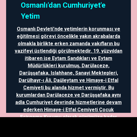
Osmanlı'dan Cumhuriyet'e
Yetim
Osmanlı Devleti’nde yetimlerin korunması ve
eğitilmesi görevi öncelikle yakın akrabalarda
olmakla birlikte erken zamanda vakıfların bu
vazifeyi üstlendiği görülmektedir. 19. yüzyıldan
itibaren ise Eytam Sandıkları ve Eytam
Müdürlükleri kurulmuş, Darülaceze,
Darüşşafaka, Islahhane, Sanayi Mektepleri,
Darülhayr-ı Âli, Daüleytam ve Himaye-i Etfal
Cemiyeti bu alanda hizmet vermiştir. Bu
kurumlardan Darülaceze ve Darüşşafaka aynı
adla Cumhuriyet devrinde hizmetlerine devam
ederken Himaye-i Etfal Cemiyeti Çocuk
Esirgeme Kurumu olarak günümüze kadar
gelmiştir. Ayrıca, mütareke dönemi ve
sonrasında Kazım Karabekir yetimlerin