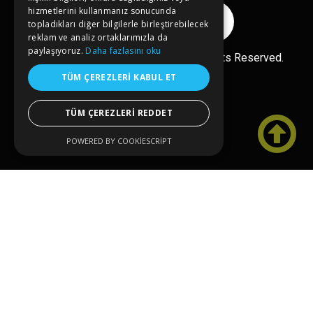
hizmetlerini kullanmanız sonucunda
Reklam Ver
topladıkları diğer bilgilerle birleştirebilecek
reklam ve analiz ortaklarımızla da
paylaşıyoruz.
Daha fazlasını oku
Ücretsiz Ekle
Copyright© 2026 kongreler.net All Rights Reserved.
TÜM ÇEREZLERI KABUL ET
TÜM ÇEREZLERI REDDET

POWERED BY COOKIESCRIPT