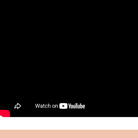
muhafazası ve eğitimi için gayret göstermiş,
kurduğu “Çocuklar Ordusu” ile önemli bir hizmeti
ifa etmiştir.