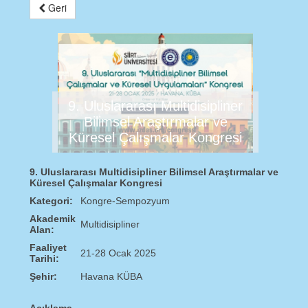
Geri
9. Uluslararası Multidisipliner
Bilimsel Araştırmalar ve
Küresel Çalışmalar Kongresi
9. Uluslararası Multidisipliner Bilimsel Araştırmalar ve
Küresel Çalışmalar Kongresi
Kategori:
Kongre-Sempozyum
Akademik
Multidisipliner
Alan:
Faaliyet
21-28 Ocak 2025
Tarihi:
Şehir:
Havana KÜBA
Açıklama