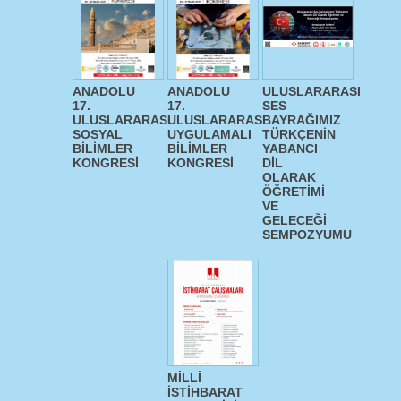
ANADOLU
ANADOLU
ULUSLARARASI
17.
17.
SES
ULUSLARARASI
ULUSLARARASI
BAYRAĞIMIZ
SOSYAL
UYGULAMALI
TÜRKÇENİN
BİLİMLER
BİLİMLER
YABANCI
KONGRESİ
KONGRESİ
DİL
OLARAK
ÖĞRETİMİ
VE
GELECEĞİ
SEMPOZYUMU
MİLLİ
İSTİHBARAT