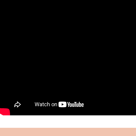
muhafazası ve eğitimi için gayret göstermiş,
kurduğu “Çocuklar Ordusu” ile önemli bir hizmeti
ifa etmiştir.