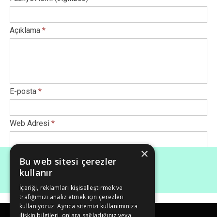
Açıklama
*
E-posta
*
Web Adresi
*
×
Afiş Ekle
*
Bu web sitesi çerezler
kullanır
İçeriği, reklamları kişiselleştirmek ve
Maksimum dosya boyutu (Mb): 50
trafiğimizi analiz etmek için çerezleri
kullanıyoruz. Ayrıca sitemizi kullanımınıza
ilişkin bilgileri, onlara sağladığınız veya