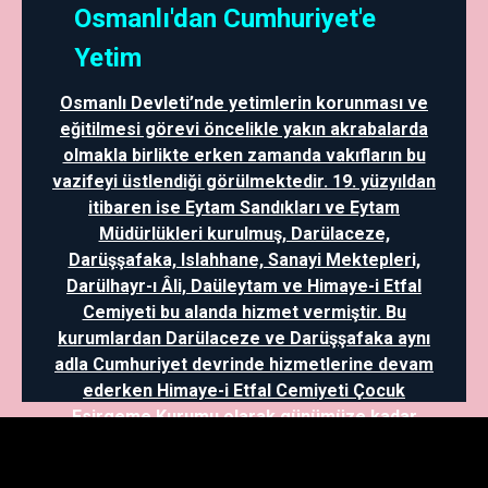
Osmanlı'dan Cumhuriyet'e
Yetim
Osmanlı Devleti’nde yetimlerin korunması ve
eğitilmesi görevi öncelikle yakın akrabalarda
olmakla birlikte erken zamanda vakıfların bu
vazifeyi üstlendiği görülmektedir. 19. yüzyıldan
itibaren ise Eytam Sandıkları ve Eytam
Müdürlükleri kurulmuş, Darülaceze,
Darüşşafaka, Islahhane, Sanayi Mektepleri,
Darülhayr-ı Âli, Daüleytam ve Himaye-i Etfal
Cemiyeti bu alanda hizmet vermiştir. Bu
kurumlardan Darülaceze ve Darüşşafaka aynı
adla Cumhuriyet devrinde hizmetlerine devam
ederken Himaye-i Etfal Cemiyeti Çocuk
Esirgeme Kurumu olarak günümüze kadar
gelmiştir. Ayrıca, mütareke dönemi ve
sonrasında Kazım Karabekir yetimlerin