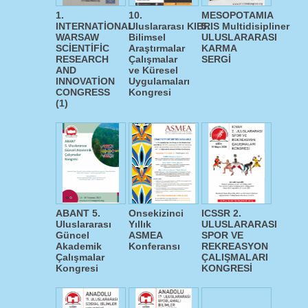
1.
10.
MESOPOTAMIA
INTERNATİONAL
Uluslararası KIBRIS Multidisipliner
5.
WARSAW
Bilimsel
ULUSLARARASI
SCİENTİFİC
Araştırmalar
KARMA
RESEARCH
Çalışmalar
SERGİ
AND
ve Küresel
INNOVATİON
Uygulamaları
CONGRESS
Kongresi
(1)
ABANT 5.
Onsekizinci
ICSSR 2.
Uluslararası
Yıllık
ULUSLARARASI
Güncel
ASMEA
SPOR VE
Akademik
Konferansı
REKREASYON
Çalışmalar
ÇALIŞMALARI
Kongresi
KONGRESİ