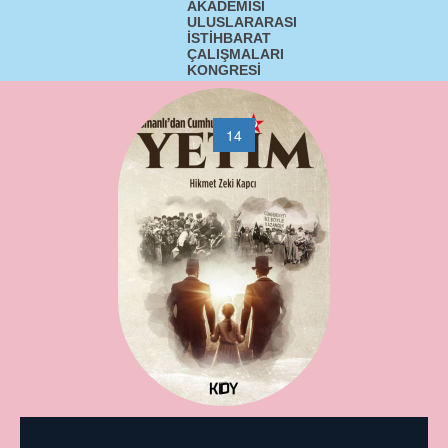
AKADEMİSİ
ULUSLARARASI
İSTİHBARAT
ÇALIŞMALARI
KONGRESİ
«
1
...
12
13
14
15
16
...
32
»