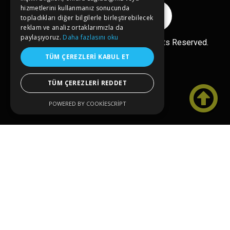
hizmetlerini kullanmanız sonucunda
Reklam Ver
topladıkları diğer bilgilerle birleştirebilecek
reklam ve analiz ortaklarımızla da
paylaşıyoruz.
Daha fazlasını oku
Ücretsiz Ekle
Copyright© 2026 kongreler.net All Rights Reserved.
TÜM ÇEREZLERI KABUL ET
TÜM ÇEREZLERI REDDET

POWERED BY COOKIESCRIPT