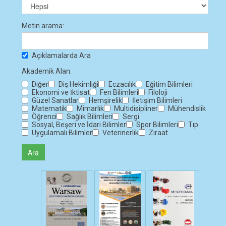
Metin arama:
Açıklamalarda Ara
Akademik Alan:
Diğer
Diş Hekimliği
Eczacılık
Eğitim Bilimleri
Ekonomi ve İktisat
Fen Bilimleri
Filoloji
Güzel Sanatlar
Hemşirelik
İletişim Bilimleri
Matematik
Mimarlık
Multidisipliner
Mühendislik
Öğrenci
Sağlık Bilimleri
Sergi
Sosyal, Beşeri ve İdari Bilimler
Spor Bilimleri
Tıp
Uygulamalı Bilimler
Veterinerlik
Ziraat
Ara