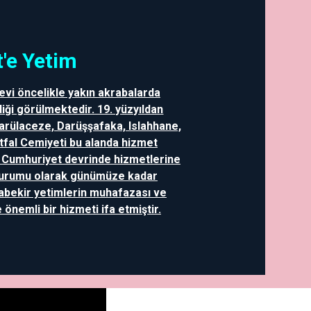
'e Yetim
evi öncelikle yakın akrabalarda
iği görülmektedir. 19. yüzyıldan
Darülaceze, Darüşşafaka, Islahhane,
Etfal Cemiyeti bu alanda hizmet
a Cumhuriyet devrinde hizmetlerine
Kurumu olarak günümüze kadar
abekir yetimlerin muhafazası ve
önemli bir hizmeti ifa etmiştir.