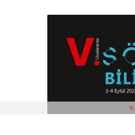
XIII. ULU
V