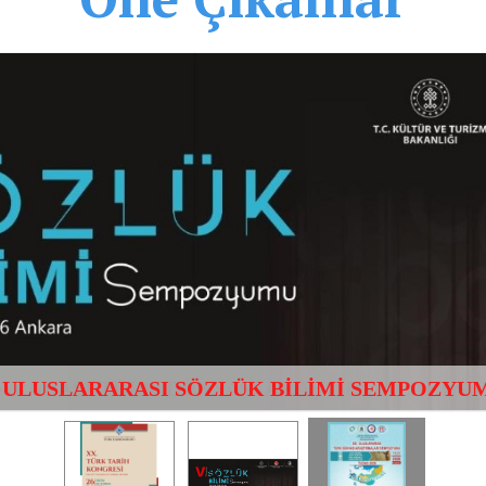
SLARARASI TÜRK DÜNYASI ARAŞTIRMALARI 
. ULUSLARARASI SÖZLÜK BİLİMİ SEMPOZYU