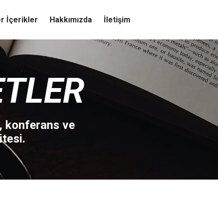
r İçerikler
Hakkımızda
İletişim
ETLER
, konferans ve
tesi.