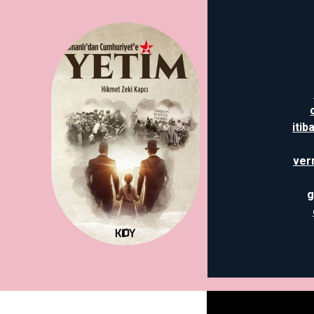
itib
ver
g