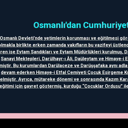
Osmanlı'dan Cumhuriyet
Osmanlı Devleti’nde yetimlerin korunması ve eğitilmesi gör
olmakla birlikte erken zamanda vakıfların bu vazifeyi üstlend
aren ise Eytam Sandıkları ve Eytam Müdürlükleri kurulmuş, 
Sanayi Mektepleri, Darülhayr-ı Âli, Daüleytam ve Himaye-i 
miştir. Bu kurumlardan Darülaceze ve Darüşşafaka aynı adl
devam ederken Himaye-i Etfal Cemiyeti Çocuk Esirgeme 
elmiştir. Ayrıca, mütareke dönemi ve sonrasında Kazım Kar
eğitimi için gayret göstermiş, kurduğu “Çocuklar Ordusu” ile 