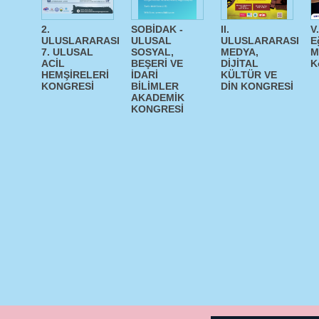
2.
SOBİDAK -
II.
V
ULUSLARARASI
ULUSAL
ULUSLARARASI
E
7. ULUSAL
SOSYAL,
MEDYA,
M
ACİL
BEŞERİ VE
DİJİTAL
K
HEMŞİRELERİ
İDARİ
KÜLTÜR VE
KONGRESİ
BİLİMLER
DİN KONGRESİ
AKADEMİK
KONGRESİ