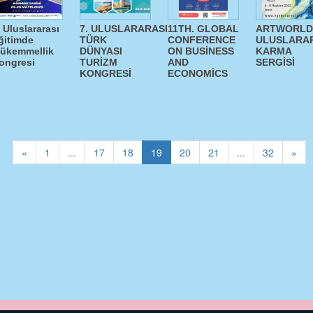
. Uluslararası
7. ULUSLARARASI
11TH. GLOBAL
ARTWORLD 
ğitimde
TÜRK
CONFERENCE
ULUSLARA
ükemmellik
DÜNYASI
ON BUSİNESS
KARMA
ongresi
TURİZM
AND
SERGİSİ
KONGRESİ
ECONOMİCS
«
1
...
17
18
19
20
21
...
32
»