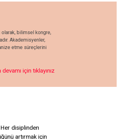
 olarak, bilimsel kongre,
tadır. Akademisyenler,
ganize etme süreçlerini
 devamı için tıklayınız
 Her disiplinden
lüğünü artırmak için