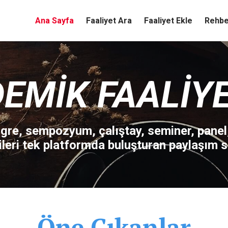
Ana Sayfa
Faaliyet Ara
Faaliyet Ekle
Rehbe
EMIK FAALIY
re, sempozyum, çalıştay, seminer, panel
ileri tek platformda buluşturan paylaşım si
Öne Çıkanlar