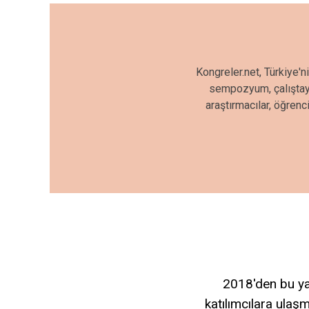
Kongreler.net, Türkiye'n
sempozyum, çalıştay, 
araştırmacılar, öğrenc
2018'den bu yan
katılımcılara ulaşm