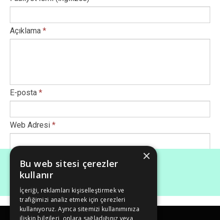
Açıklama
*
E-posta
*
Web Adresi
*
×
Afiş Ekle
*
Bu web sitesi çerezler
kullanır
İçeriği, reklamları kişiselleştirmek ve
Maksimum dosya boyutu (Mb): 50
trafiğimizi analiz etmek için çerezleri
kullanıyoruz. Ayrıca sitemizi kullanımınıza
ilişkin bilgileri, onlara sağladığınız veya