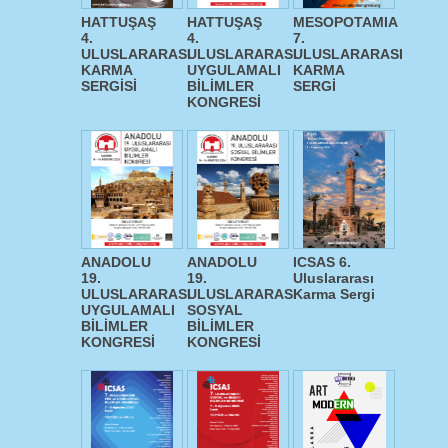
HATTUŞAŞ
HATTUŞAŞ
MESOPOTAMIA
4.
4.
7.
ULUSLARARASI
ULUSLARARASI
ULUSLARARASI
KARMA
UYGULAMALI
KARMA
SERGİSİ
BİLİMLER
SERGİ
KONGRESİ
ANADOLU
ANADOLU
ICSAS 6.
19.
19.
Uluslararası
ULUSLARARASI
ULUSLARARASI
Karma Sergi
UYGULAMALI
SOSYAL
BİLİMLER
BİLİMLER
KONGRESİ
KONGRESİ