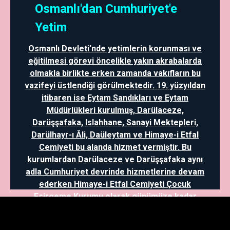
Osmanlı'dan Cumhuriyet'e
Yetim
Osmanlı Devleti’nde yetimlerin korunması ve
eğitilmesi görevi öncelikle yakın akrabalarda
olmakla birlikte erken zamanda vakıfların bu
vazifeyi üstlendiği görülmektedir. 19. yüzyıldan
itibaren ise Eytam Sandıkları ve Eytam
Müdürlükleri kurulmuş, Darülaceze,
Darüşşafaka, Islahhane, Sanayi Mektepleri,
Darülhayr-ı Âli, Daüleytam ve Himaye-i Etfal
Cemiyeti bu alanda hizmet vermiştir. Bu
kurumlardan Darülaceze ve Darüşşafaka aynı
adla Cumhuriyet devrinde hizmetlerine devam
ederken Himaye-i Etfal Cemiyeti Çocuk
Esirgeme Kurumu olarak günümüze kadar
gelmiştir. Ayrıca, mütareke dönemi ve
sonrasında Kazım Karabekir yetimlerin