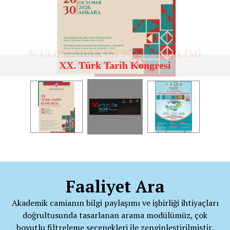
V. ULUSLARARASI SÖZLÜK BİLİMİ
XX. Türk Tarih Kongresi
SEMPOZYUMU
Faaliyet Ara
Akademik camianın bilgi paylaşımı ve işbirliği ihtiyaçları
doğrultusunda tasarlanan arama modülümüz, çok
boyutlu filtreleme seçenekleri ile zenginleştirilmiştir.