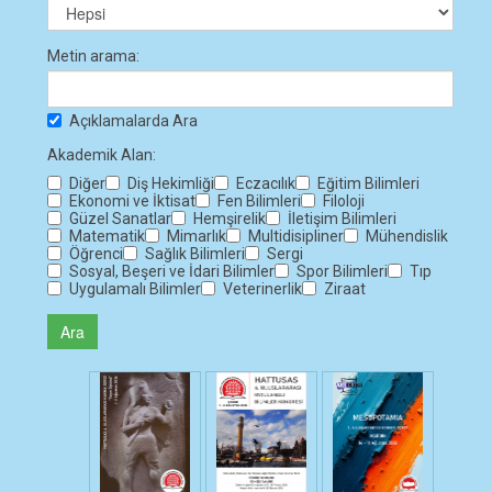
Metin arama:
Açıklamalarda Ara
Akademik Alan:
Diğer
Diş Hekimliği
Eczacılık
Eğitim Bilimleri
Ekonomi ve İktisat
Fen Bilimleri
Filoloji
Güzel Sanatlar
Hemşirelik
İletişim Bilimleri
Matematik
Mimarlık
Multidisipliner
Mühendislik
Öğrenci
Sağlık Bilimleri
Sergi
Sosyal, Beşeri ve İdari Bilimler
Spor Bilimleri
Tıp
Uygulamalı Bilimler
Veterinerlik
Ziraat
Ara