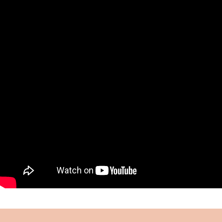
muhafazası ve eğitimi için gayret göstermiş,
kurduğu “Çocuklar Ordusu” ile önemli bir hizmeti
ifa etmiştir.