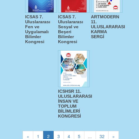
ICSAS 7.
ICSAS 7.
ARTMODERN
Uluslararası
Uluslararası
11.
Fen ve
Sosyal ve
ULUSLARARASI
Uygulamalı
Beşeri
KARMA
Bilimler
Bilimler
SERGİ
Kongresi
Kongresi
ICSHSR 11.
ULUSLARARASI
İNSAN VE
TOPLUM
BİLİMLERİ
KONGRESİ
«
1
2
3
4
5
...
32
»