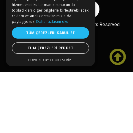
hizmetlerini kullanmanız sonucunda
Reklam Ver
topladıkları diğer bilgilerle birleştirebilecek
reklam ve analiz ortaklarımızla da
paylaşıyoruz.
Daha fazlasını oku
Ücretsiz Ekle
Copyright© 2026 kongreler.net All Rights Reserved.
TÜM ÇEREZLERI KABUL ET
TÜM ÇEREZLERI REDDET

POWERED BY COOKIESCRIPT