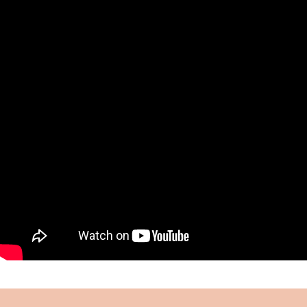
muhafazası ve eğitimi için gayret göstermiş,
kurduğu “Çocuklar Ordusu” ile önemli bir hizmeti
ifa etmiştir.