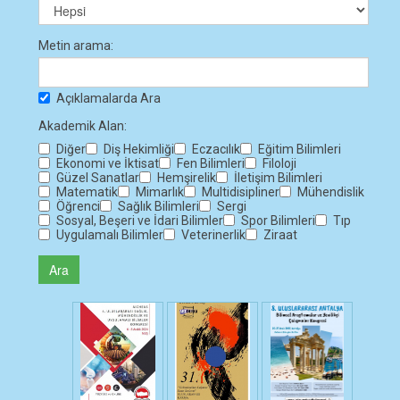
Metin arama:
Açıklamalarda Ara
Akademik Alan:
Diğer
Diş Hekimliği
Eczacılık
Eğitim Bilimleri
Ekonomi ve İktisat
Fen Bilimleri
Filoloji
Güzel Sanatlar
Hemşirelik
İletişim Bilimleri
Matematik
Mimarlık
Multidisipliner
Mühendislik
Öğrenci
Sağlık Bilimleri
Sergi
Sosyal, Beşeri ve İdari Bilimler
Spor Bilimleri
Tıp
Uygulamalı Bilimler
Veterinerlik
Ziraat
Ara