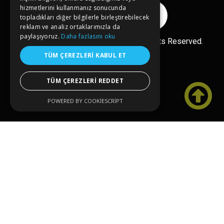
hizmetlerini kullanmanız sonucunda
Reklam Ver
topladıkları diğer bilgilerle birleştirebilecek
reklam ve analiz ortaklarımızla da
paylaşıyoruz.
Daha fazlasını oku
Ücretsiz Ekle
Copyright© 2026 kongreler.net All Rights Reserved.
TÜM ÇEREZLERI KABUL ET
TÜM ÇEREZLERI REDDET

POWERED BY COOKIESCRIPT