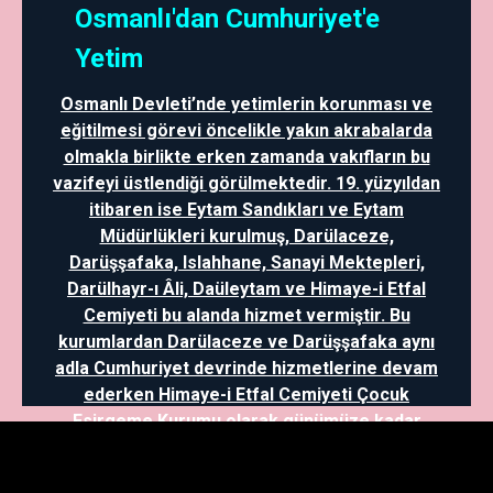
Osmanlı'dan Cumhuriyet'e
Yetim
Osmanlı Devleti’nde yetimlerin korunması ve
eğitilmesi görevi öncelikle yakın akrabalarda
olmakla birlikte erken zamanda vakıfların bu
vazifeyi üstlendiği görülmektedir. 19. yüzyıldan
itibaren ise Eytam Sandıkları ve Eytam
Müdürlükleri kurulmuş, Darülaceze,
Darüşşafaka, Islahhane, Sanayi Mektepleri,
Darülhayr-ı Âli, Daüleytam ve Himaye-i Etfal
Cemiyeti bu alanda hizmet vermiştir. Bu
kurumlardan Darülaceze ve Darüşşafaka aynı
adla Cumhuriyet devrinde hizmetlerine devam
ederken Himaye-i Etfal Cemiyeti Çocuk
Esirgeme Kurumu olarak günümüze kadar
gelmiştir. Ayrıca, mütareke dönemi ve
sonrasında Kazım Karabekir yetimlerin