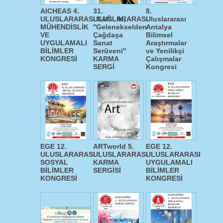
AICHEAS 4.
31.
8.
ULUSLARARASI SAĞLIK,
ULUSLARARASI
Uluslararası
MÜHENDİSLİK
''Gelenekselden
Antalya
VE
Çağdaşa
Bilimsel
UYGULAMALI
Sanat
Araştırmalar
BİLİMLER
Serüveni''
ve Yenilikçi
KONGRESİ
KARMA
Çalışmalar
SERGİ
Kongresi
EGE 12.
ARTworld 5.
EGE 12.
ULUSLARARASI
ULUSLARARASI
ULUSLARARASI
SOSYAL
KARMA
UYGULAMALI
BİLİMLER
SERGİSİ
BİLİMLER
KONGRESİ
KONGRESİ