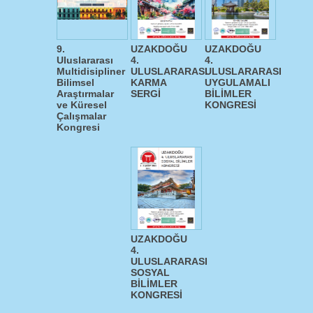
9.
UZAKDOĞU
UZAKDOĞU
Uluslararası
4.
4.
Multidisipliner
ULUSLARARASI
ULUSLARARASI
Bilimsel
KARMA
UYGULAMALI
Araştırmalar
SERGİ
BİLİMLER
ve Küresel
KONGRESİ
Çalışmalar
Kongresi
UZAKDOĞU
4.
ULUSLARARASI
SOSYAL
BİLİMLER
KONGRESİ