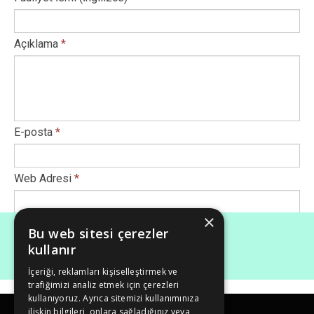
Açıklama
*
E-posta
*
Web Adresi
*
×
Afiş Ekle
*
Bu web sitesi çerezler
kullanır
İçeriği, reklamları kişiselleştirmek ve
Maksimum dosya boyutu (Mb): 50
trafiğimizi analiz etmek için çerezleri
kullanıyoruz. Ayrıca sitemizi kullanımınıza
ilişkin bilgileri, onlara sağladığınız veya