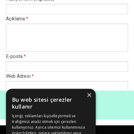
Açıklama
*
E-posta
*
Web Adresi
*
×
Afiş Ekle
*
Bu web sitesi çerezler
kullanır
İçeriği, reklamları kişiselleştirmek ve
Maksimum dosya boyutu (Mb): 50
trafiğimizi analiz etmek için çerezleri
kullanıyoruz. Ayrıca sitemizi kullanımınıza
ilişkin bilgileri, onlara sağladığınız veya