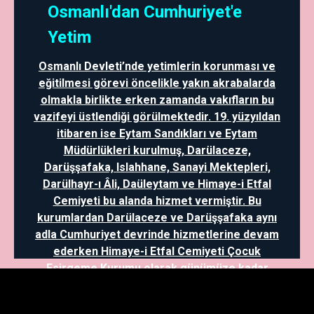
Osmanlı'dan Cumhuriyet'e
Yetim
Osmanlı Devleti’nde yetimlerin korunması ve
eğitilmesi görevi öncelikle yakın akrabalarda
olmakla birlikte erken zamanda vakıfların bu
vazifeyi üstlendiği görülmektedir. 19. yüzyıldan
itibaren ise Eytam Sandıkları ve Eytam
Müdürlükleri kurulmuş, Darülaceze,
Darüşşafaka, Islahhane, Sanayi Mektepleri,
Darülhayr-ı Âli, Daüleytam ve Himaye-i Etfal
Cemiyeti bu alanda hizmet vermiştir. Bu
kurumlardan Darülaceze ve Darüşşafaka aynı
adla Cumhuriyet devrinde hizmetlerine devam
ederken Himaye-i Etfal Cemiyeti Çocuk
Esirgeme Kurumu olarak günümüze kadar
gelmiştir. Ayrıca, mütareke dönemi ve
sonrasında Kazım Karabekir yetimlerin