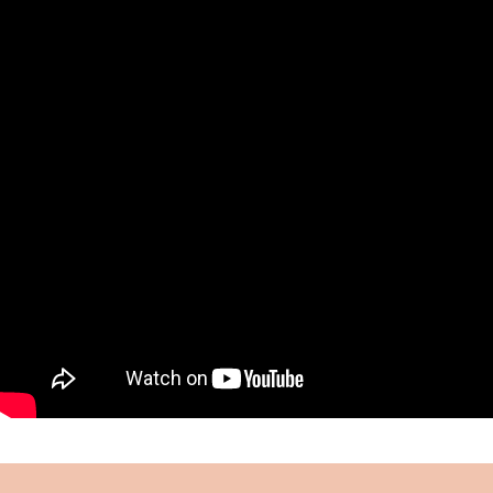
muhafazası ve eğitimi için gayret göstermiş,
kurduğu “Çocuklar Ordusu” ile önemli bir hizmeti
ifa etmiştir.