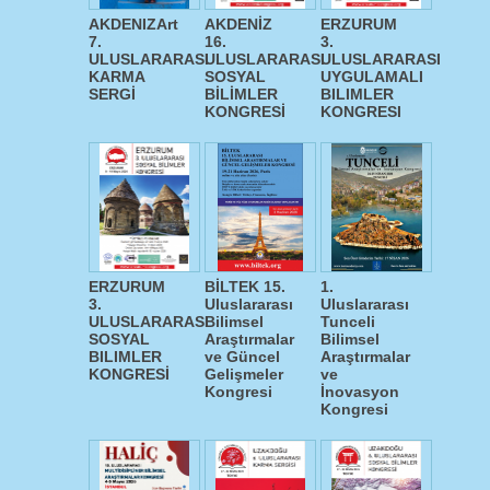
AKDENIZArt
AKDENİZ
ERZURUM
7.
16.
3.
ULUSLARARASI
ULUSLARARASI
ULUSLARARASI
KARMA
SOSYAL
UYGULAMALI
SERGİ
BİLİMLER
BILIMLER
KONGRESİ
KONGRESI
ERZURUM
BİLTEK 15.
1.
3.
Uluslararası
Uluslararası
ULUSLARARASI
Bilimsel
Tunceli
SOSYAL
Araştırmalar
Bilimsel
BILIMLER
ve Güncel
Araştırmalar
KONGRESİ
Gelişmeler
ve
Kongresi
İnovasyon
Kongresi