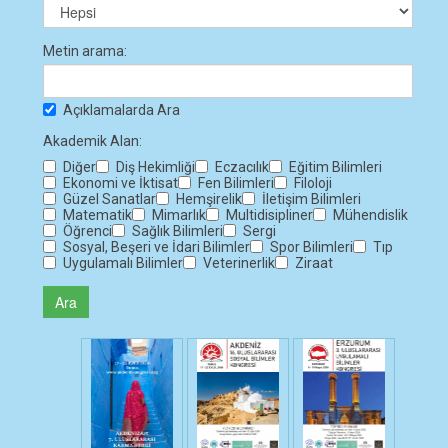
Metin arama:
Açıklamalarda Ara
Akademik Alan:
Diğer
Diş Hekimliği
Eczacılık
Eğitim Bilimleri
Ekonomi ve İktisat
Fen Bilimleri
Filoloji
Güzel Sanatlar
Hemşirelik
İletişim Bilimleri
Matematik
Mimarlık
Multidisipliner
Mühendislik
Öğrenci
Sağlık Bilimleri
Sergi
Sosyal, Beşeri ve İdari Bilimler
Spor Bilimleri
Tıp
Uygulamalı Bilimler
Veterinerlik
Ziraat
Ara