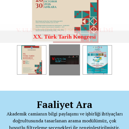
V. ULUSLARARASI SÖZLÜK BİLİMİ
XX. Türk Tarih Kongresi
SEMPOZYUMU
Faaliyet Ara
Akademik camianın bilgi paylaşımı ve işbirliği ihtiyaçları
doğrultusunda tasarlanan arama modülümüz, çok
boyutlu filtreleme seçenekleri ile zenginleştirilmiştir.