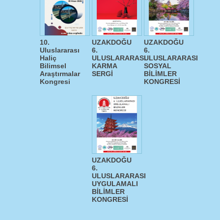
10.
UZAKDOĞU
UZAKDOĞU
Uluslararası
6.
6.
Haliç
ULUSLARARASI
ULUSLARARASI
Bilimsel
KARMA
SOSYAL
Araştırmalar
SERGİ
BİLİMLER
Kongresi
KONGRESİ
UZAKDOĞU
6.
ULUSLARARASI
UYGULAMALI
BİLİMLER
KONGRESİ