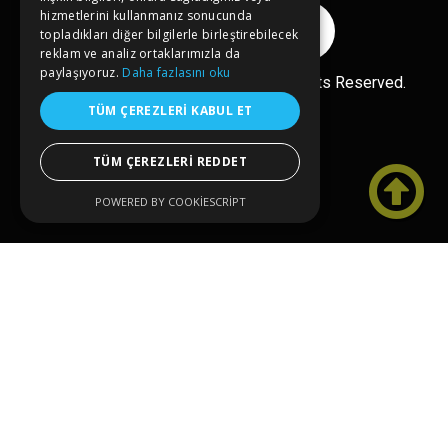
hizmetlerini kullanmanız sonucunda
Reklam Ver
topladıkları diğer bilgilerle birleştirebilecek
reklam ve analiz ortaklarımızla da
paylaşıyoruz.
Daha fazlasını oku
Ücretsiz Ekle
Copyright© 2026 kongreler.net All Rights Reserved.
TÜM ÇEREZLERI KABUL ET
TÜM ÇEREZLERI REDDET

POWERED BY COOKIESCRIPT