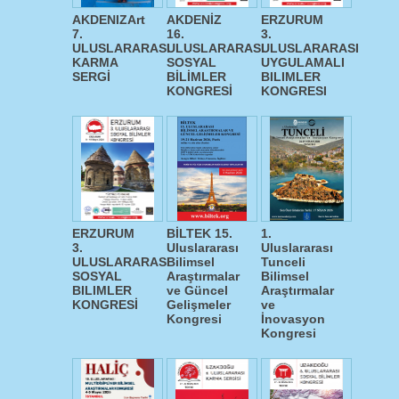
AKDENIZArt
AKDENİZ
ERZURUM
7.
16.
3.
ULUSLARARASI
ULUSLARARASI
ULUSLARARASI
KARMA
SOSYAL
UYGULAMALI
SERGİ
BİLİMLER
BILIMLER
KONGRESİ
KONGRESI
ERZURUM
BİLTEK 15.
1.
3.
Uluslararası
Uluslararası
ULUSLARARASI
Bilimsel
Tunceli
SOSYAL
Araştırmalar
Bilimsel
BILIMLER
ve Güncel
Araştırmalar
KONGRESİ
Gelişmeler
ve
Kongresi
İnovasyon
Kongresi