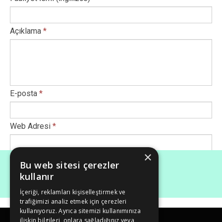
Açıklama
*
E-posta
*
Web Adresi
*
×
Afiş Ekle
*
Bu web sitesi çerezler
kullanır
İçeriği, reklamları kişiselleştirmek ve
Maksimum dosya boyutu (Mb): 50
trafiğimizi analiz etmek için çerezleri
kullanıyoruz. Ayrıca sitemizi kullanımınıza
ilişkin bilgileri, onlara sağladığınız veya