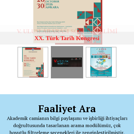
V. ULUSLARARASI SÖZLÜK BİLİMİ
XX. Türk Tarih Kongresi
SEMPOZYUMU
Faaliyet Ara
Akademik camianın bilgi paylaşımı ve işbirliği ihtiyaçları
doğrultusunda tasarlanan arama modülümüz, çok
boyutlu filtreleme seçenekleri ile zenginleştirilmiştir.