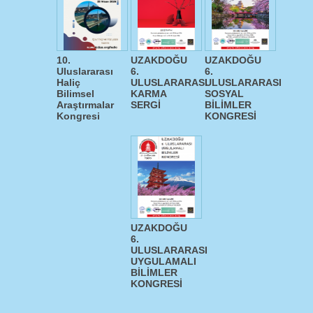
10.
UZAKDOĞU
UZAKDOĞU
Uluslararası
6.
6.
Haliç
ULUSLARARASI
ULUSLARARASI
Bilimsel
KARMA
SOSYAL
Araştırmalar
SERGİ
BİLİMLER
Kongresi
KONGRESİ
UZAKDOĞU
6.
ULUSLARARASI
UYGULAMALI
BİLİMLER
KONGRESİ