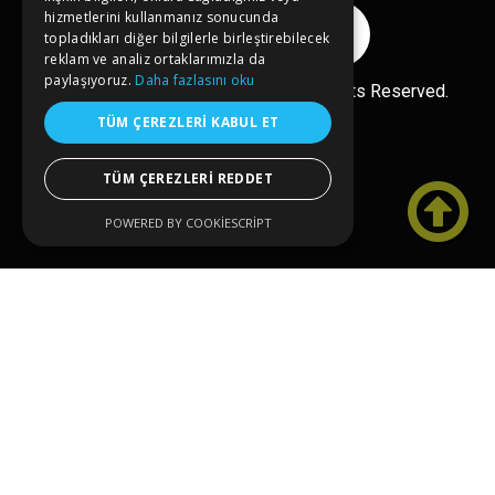
hizmetlerini kullanmanız sonucunda
Reklam Ver
topladıkları diğer bilgilerle birleştirebilecek
reklam ve analiz ortaklarımızla da
paylaşıyoruz.
Daha fazlasını oku
Ücretsiz Ekle
Copyright© 2026 kongreler.net All Rights Reserved.
TÜM ÇEREZLERI KABUL ET
TÜM ÇEREZLERI REDDET

POWERED BY COOKIESCRIPT