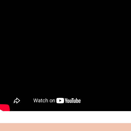
muhafazası ve eğitimi için gayret göstermiş,
kurduğu “Çocuklar Ordusu” ile önemli bir hizmeti
ifa etmiştir.