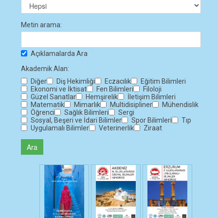
Metin arama:
Açıklamalarda Ara
Akademik Alan:
Diğer
Diş Hekimliği
Eczacılık
Eğitim Bilimleri
Ekonomi ve İktisat
Fen Bilimleri
Filoloji
Güzel Sanatlar
Hemşirelik
İletişim Bilimleri
Matematik
Mimarlık
Multidisipliner
Mühendislik
Öğrenci
Sağlık Bilimleri
Sergi
Sosyal, Beşeri ve İdari Bilimler
Spor Bilimleri
Tıp
Uygulamalı Bilimler
Veterinerlik
Ziraat
Ara