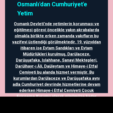
Osmanlı'dan Cumhuriyet'e
Yetim
Osmanlı Devleti’nde yetimlerin korunması ve
eğitilmesi görevi öncelikle yakın akrabalarda
olmakla birlikte erken zamanda vakıfların bu
vazifeyi üstlendiği görülmektedir. 19. yüzyıldan
itibaren ise Eytam Sandıkları ve Eytam
Müdürlükleri kurulmuş, Darülaceze,
Darüşşafaka, Islahhane, Sanayi Mektepleri,
Darülhayr-ı Âli, Daüleytam ve Himaye-i Etfal
Cemiyeti bu alanda hizmet vermiştir. Bu
kurumlardan Darülaceze ve Darüşşafaka aynı
adla Cumhuriyet devrinde hizmetlerine devam
ederken Himaye-i Etfal Cemiyeti Çocuk
Esirgeme Kurumu olarak günümüze kadar
gelmiştir. Ayrıca, mütareke dönemi ve
sonrasında Kazım Karabekir yetimlerin