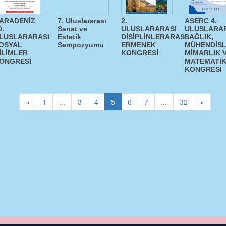
ARADENİZ
7. Uluslararası
2.
ASERC 4.
0.
Sanat ve
ULUSLARARASI
ULUSLARA
LUSLARARASI
Estetik
DİSİPLİNLERARASI
SAĞLIK,
OSYAL
Sempozyumu
ERMENEK
MÜHENDİSL
İLİMLER
KONGRESİ
MİMARLIK 
ONGRESİ
MATEMATİ
KONGRESİ
«
1
...
3
4
5
6
7
...
32
»