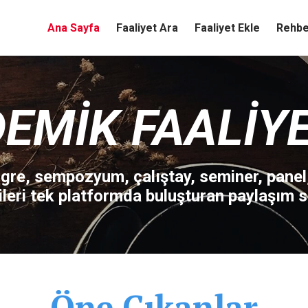
Ana Sayfa
Faaliyet Ara
Faaliyet Ekle
Rehbe
EMIK FAALIY
re, sempozyum, çalıştay, seminer, panel
ileri tek platformda buluşturan paylaşım si
Öne Çıkanlar