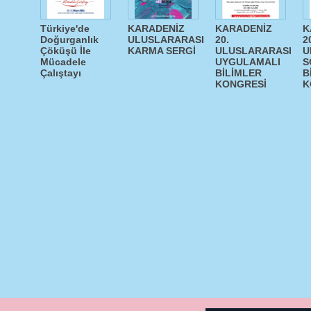
Türkiye'de
KARADENİZ
KARADENİZ
K
Doğurganlık
ULUSLARARASI
20.
2
Çöküşü İle
KARMA SERGİ
ULUSLARARASI
U
Mücadele
UYGULAMALI
S
Çalıştayı
BİLİMLER
B
KONGRESİ
K