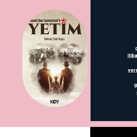
itib
ver
g