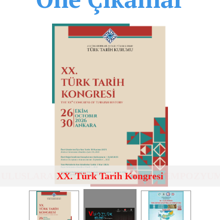
. ULUSLARARASI SÖZLÜK BİLİMİ SEMPOZYU
XX. Türk Tarih Kongresi