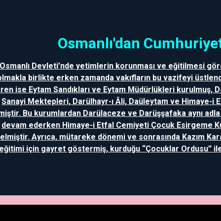
Osmanlı'dan Cumhuriyet
Osmanlı Devleti’nde yetimlerin korunması ve eğitilmesi gör
olmakla birlikte erken zamanda vakıfların bu vazifeyi üstlend
aren ise Eytam Sandıkları ve Eytam Müdürlükleri kurulmuş, 
Sanayi Mektepleri, Darülhayr-ı Âli, Daüleytam ve Himaye-i 
miştir. Bu kurumlardan Darülaceze ve Darüşşafaka aynı adl
devam ederken Himaye-i Etfal Cemiyeti Çocuk Esirgeme 
elmiştir. Ayrıca, mütareke dönemi ve sonrasında Kazım Kar
eğitimi için gayret göstermiş, kurduğu “Çocuklar Ordusu” ile 