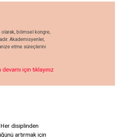
 olarak, bilimsel kongre,
tadır. Akademisyenler,
ganize etme süreçlerini
 devamı için tıklayınız
 Her disiplinden
lüğünü artırmak için