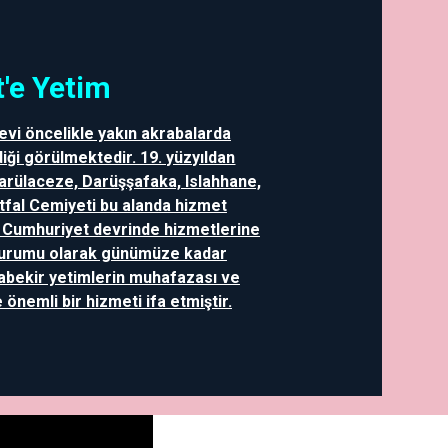
'e Yetim
evi öncelikle yakın akrabalarda
iği görülmektedir. 19. yüzyıldan
Darülaceze, Darüşşafaka, Islahhane,
Etfal Cemiyeti bu alanda hizmet
a Cumhuriyet devrinde hizmetlerine
Kurumu olarak günümüze kadar
abekir yetimlerin muhafazası ve
önemli bir hizmeti ifa etmiştir.