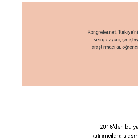
Kongreler.net, Türkiye'n
sempozyum, çalıştay, 
araştırmacılar, öğrenc
2018'den bu yan
katılımcılara ulaşm