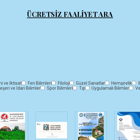
ÜCRETSİZ FAALİYET ARA
 ve İktisat
Fen Bilimleri
Filoloji
Güzel Sanatlar
Hemşirelik
İ
eşeri ve İdari Bilimler
Spor Bilimleri
Tıp
Uygulamalı Bilimler
Ve