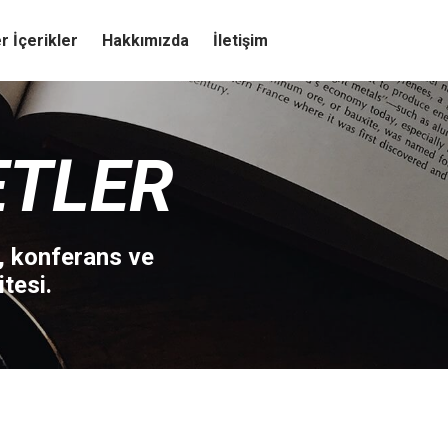
r İçerikler
Hakkımızda
İletişim
ETLER
, konferans ve
tesi.