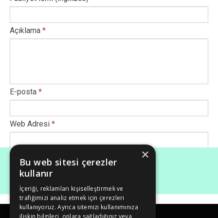
Açıklama
*
E-posta
*
Web Adresi
*
×
Afiş Ekle
*
Bu web sitesi çerezler
kullanır
İçeriği, reklamları kişiselleştirmek ve
Maksimum dosya boyutu (Mb): 50
trafiğimizi analiz etmek için çerezleri
kullanıyoruz. Ayrıca sitemizi kullanımınıza
ilişkin bilgileri, onlara sağladığınız veya