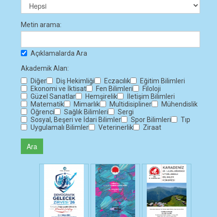
Metin arama:
Açıklamalarda Ara
Akademik Alan:
Diğer
Diş Hekimliği
Eczacılık
Eğitim Bilimleri
Ekonomi ve İktisat
Fen Bilimleri
Filoloji
Güzel Sanatlar
Hemşirelik
İletişim Bilimleri
Matematik
Mimarlık
Multidisipliner
Mühendislik
Öğrenci
Sağlık Bilimleri
Sergi
Sosyal, Beşeri ve İdari Bilimler
Spor Bilimleri
Tıp
Uygulamalı Bilimler
Veterinerlik
Ziraat
Ara