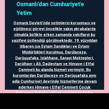
Osmanlı'dan Cumhuriyet'e
Yetim
Osmanlı Devleti’nde yetimlerin korunması ve
eğitilmesi görevi öncelikle yakın akrabalarda
olmakla birlikte erken zamanda vakıfların bu
vazifeyi üstlendiği görülmektedir. 19. yüzyıldan
itibaren ise Eytam Sandıkları ve Eytam
Müdürlükleri kurulmuş, Darülaceze,
Darüşşafaka, Islahhane, Sanayi Mektepleri,
Darülhayr-ı Âli, Daüleytam ve Himaye-i Etfal
Cemiyeti bu alanda hizmet vermiştir. Bu
kurumlardan Darülaceze ve Darüşşafaka aynı
adla Cumhuriyet devrinde hizmetlerine devam
ederken Himaye-i Etfal Cemiyeti Çocuk
Esirgeme Kurumu olarak günümüze kadar
gelmiştir. Ayrıca, mütareke dönemi ve
sonrasında Kazım Karabekir yetimlerin