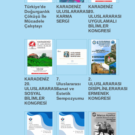
Türkiye'de
KARADENİZ
KARADENİZ
Doğurganlık
ULUSLARARASI
20.
Çöküşü İle
KARMA
ULUSLARARASI
Mücadele
SERGİ
UYGULAMALI
Çalıştayı
BİLİMLER
KONGRESİ
KARADENİZ
7.
2.
20.
Uluslararası
ULUSLARARASI
ULUSLARARASI
Sanat ve
DİSİPLİNLERARASI
SOSYAL
Estetik
ERMENEK
BİLİMLER
Sempozyumu
KONGRESİ
KONGRESİ