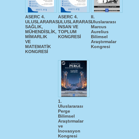
ASERC 4.
ASERC 4.
II.
ULUSLARARASI
ULUSLARARASI
Uluslararası
SAĞLIK,
İNSAN VE
Marcus
MÜHENDİSLİK,
TOPLUM
Aurelius
MİMARLIK
KONGRESİ
Bilimsel
VE
Araştırmalar
MATEMATİK
Kongresi
KONGRESİ
1.
Uluslararası
Perge
Bilimsel
Araştırmalar
ve
İnovasyon
Kongresi