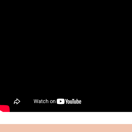
muhafazası ve eğitimi için gayret göstermiş,
kurduğu “Çocuklar Ordusu” ile önemli bir hizmeti
ifa etmiştir.