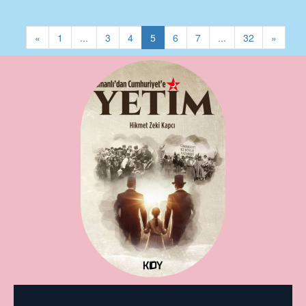
«
1
...
3
4
5
6
7
...
32
»