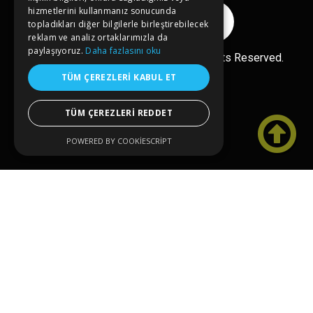
hizmetlerini kullanmanız sonucunda
Reklam Ver
topladıkları diğer bilgilerle birleştirebilecek
reklam ve analiz ortaklarımızla da
paylaşıyoruz.
Daha fazlasını oku
Ücretsiz Ekle
Copyright© 2026 kongreler.net All Rights Reserved.
TÜM ÇEREZLERI KABUL ET
TÜM ÇEREZLERI REDDET

POWERED BY COOKIESCRIPT