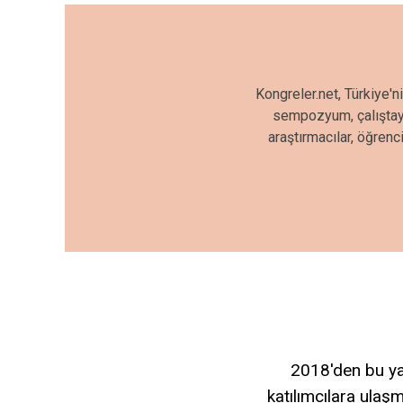
Kongreler.net, Türkiye'n
sempozyum, çalıştay, 
araştırmacılar, öğrenc
2018'den bu yan
katılımcılara ulaşm