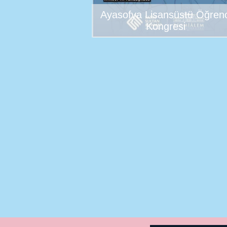
Ayasofya Lisansüstü Öğrenc
Kongresi