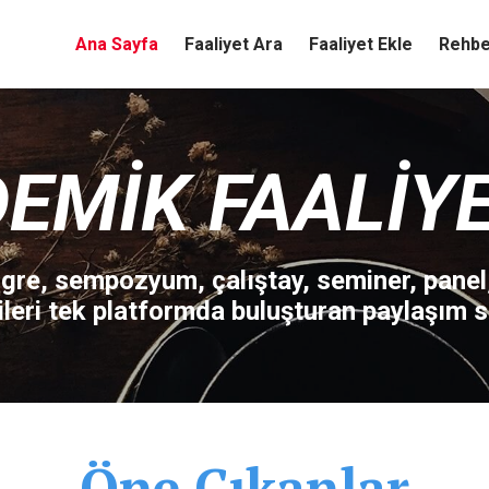
Ana Sayfa
Faaliyet Ara
Faaliyet Ekle
Rehbe
EMIK FAALIY
re, sempozyum, çalıştay, seminer, panel
ileri tek platformda buluşturan paylaşım si
Öne Çıkanlar