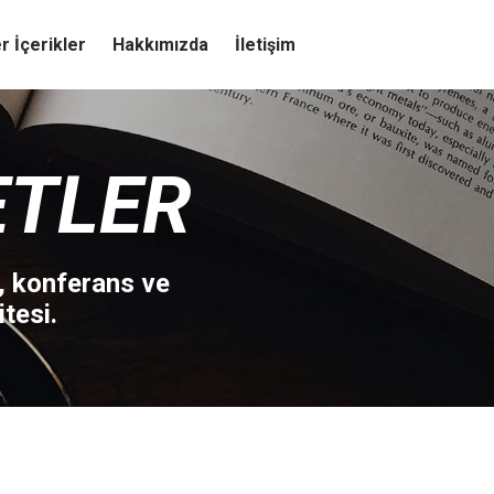
r İçerikler
Hakkımızda
İletişim
ETLER
, konferans ve
tesi.