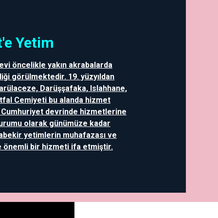
'e Yetim
evi öncelikle yakın akrabalarda
iği görülmektedir. 19. yüzyıldan
Darülaceze, Darüşşafaka, Islahhane,
Etfal Cemiyeti bu alanda hizmet
a Cumhuriyet devrinde hizmetlerine
Kurumu olarak günümüze kadar
abekir yetimlerin muhafazası ve
önemli bir hizmeti ifa etmiştir.