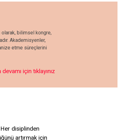
 olarak, bilimsel kongre,
tadır. Akademisyenler,
ganize etme süreçlerini
 devamı için tıklayınız
 Her disiplinden
lüğünü artırmak için