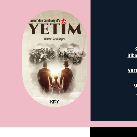
itib
ver
g