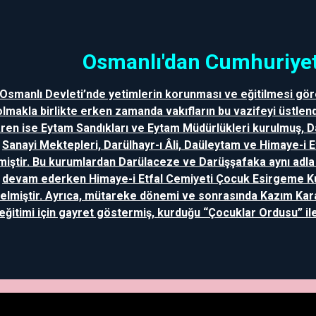
Osmanlı'dan Cumhuriyet
Osmanlı Devleti’nde yetimlerin korunması ve eğitilmesi gör
olmakla birlikte erken zamanda vakıfların bu vazifeyi üstlend
aren ise Eytam Sandıkları ve Eytam Müdürlükleri kurulmuş, 
Sanayi Mektepleri, Darülhayr-ı Âli, Daüleytam ve Himaye-i 
miştir. Bu kurumlardan Darülaceze ve Darüşşafaka aynı adl
devam ederken Himaye-i Etfal Cemiyeti Çocuk Esirgeme 
elmiştir. Ayrıca, mütareke dönemi ve sonrasında Kazım Kar
eğitimi için gayret göstermiş, kurduğu “Çocuklar Ordusu” ile 