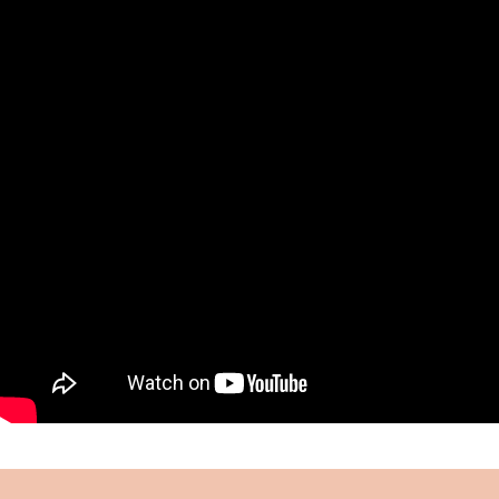
muhafazası ve eğitimi için gayret göstermiş,
kurduğu “Çocuklar Ordusu” ile önemli bir hizmeti
ifa etmiştir.