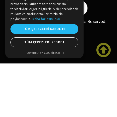
hizmetlerini kullanmanız sonucunda
Reklam Ver
topladıkları diğer bilgilerle birleştirebilecek
reklam ve analiz ortaklarımızla da
paylaşıyoruz.
Daha fazlasını oku
Ücretsiz Ekle
Copyright© 2026 kongreler.net All Rights Reserved.
TÜM ÇEREZLERI KABUL ET
TÜM ÇEREZLERI REDDET

POWERED BY COOKIESCRIPT