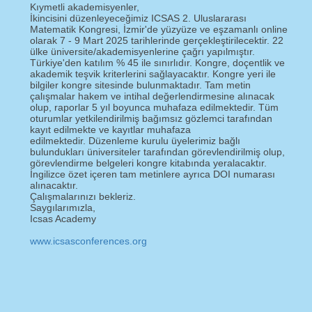
Kıymetli akademisyenler,
İkincisini düzenleyeceğimiz ICSAS 2. Uluslararası
Matematik Kongresi, İzmir'de yüzyüze ve eşzamanlı online
olarak 7 - 9 Mart 2025 tarihlerinde gerçekleştirilecektir. 22
ülke üniversite/akademisyenlerine çağrı yapılmıştır.
Türkiye'den katılım % 45 ile sınırlıdır. Kongre, doçentlik ve
akademik teşvik kriterlerini sağlayacaktır. Kongre yeri ile
bilgiler kongre sitesinde bulunmaktadır. Tam metin
çalışmalar hakem ve intihal değerlendirmesine alınacak
olup, raporlar 5 yıl boyunca muhafaza edilmektedir. Tüm
oturumlar yetkilendirilmiş bağımsız gözlemci tarafından
kayıt edilmekte ve kayıtlar muhafaza
edilmektedir. Düzenleme kurulu üyelerimiz bağlı
bulundukları üniversiteler tarafından görevlendirilmiş olup,
görevlendirme belgeleri kongre kitabında yeralacaktır.
İngilizce özet içeren tam metinlere ayrıca DOI numarası
alınacaktır.
Çalışmalarınızı bekleriz.
Saygılarımızla,
Icsas Academy
www.icsasconferences.org