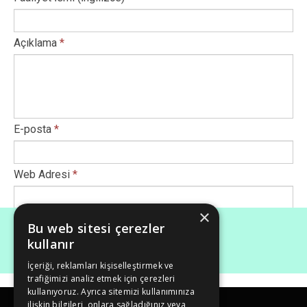
Açıklama
*
E-posta
*
Web Adresi
*
×
Afiş Ekle
*
Bu web sitesi çerezler
kullanır
İçeriği, reklamları kişiselleştirmek ve
Maksimum dosya boyutu (Mb): 50
trafiğimizi analiz etmek için çerezleri
kullanıyoruz. Ayrıca sitemizi kullanımınıza
ilişkin bilgileri, onlara sağladığınız veya