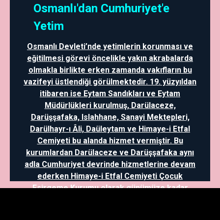
Osmanlı'dan Cumhuriyet'e
Yetim
Osmanlı Devleti’nde yetimlerin korunması ve
eğitilmesi görevi öncelikle yakın akrabalarda
olmakla birlikte erken zamanda vakıfların bu
vazifeyi üstlendiği görülmektedir. 19. yüzyıldan
itibaren ise Eytam Sandıkları ve Eytam
Müdürlükleri kurulmuş, Darülaceze,
Darüşşafaka, Islahhane, Sanayi Mektepleri,
Darülhayr-ı Âli, Daüleytam ve Himaye-i Etfal
Cemiyeti bu alanda hizmet vermiştir. Bu
kurumlardan Darülaceze ve Darüşşafaka aynı
adla Cumhuriyet devrinde hizmetlerine devam
ederken Himaye-i Etfal Cemiyeti Çocuk
Esirgeme Kurumu olarak günümüze kadar
gelmiştir. Ayrıca, mütareke dönemi ve
sonrasında Kazım Karabekir yetimlerin