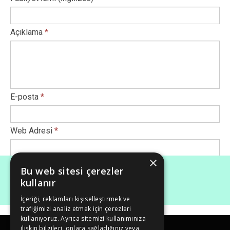
Açıklama
*
E-posta
*
Web Adresi
*
×
Afiş Ekle
*
Bu web sitesi çerezler
kullanır
İçeriği, reklamları kişiselleştirmek ve
Maksimum dosya boyutu (Mb): 50
trafiğimizi analiz etmek için çerezleri
kullanıyoruz. Ayrıca sitemizi kullanımınıza
ilişkin bilgileri, onlara sağladığınız veya