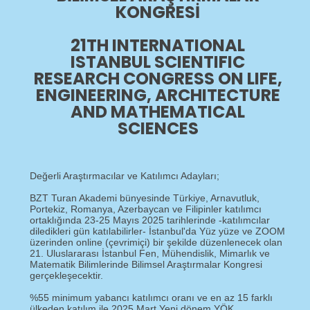
KONGRESI
21TH INTERNATIONAL
ISTANBUL SCIENTIFIC
RESEARCH CONGRESS ON LIFE,
ENGINEERING, ARCHITECTURE
AND MATHEMATICAL
SCIENCES
Değerli Araştırmacılar ve Katılımcı Adayları;
BZT Turan Akademi bünyesinde Türkiye, Arnavutluk,
Portekiz, Romanya, Azerbaycan ve Filipinler katılımcı
ortaklığında 23-25 Mayıs 2025 tarihlerinde -katılımcılar
diledikleri gün katılabilirler- İstanbul'da Yüz yüze ve ZOOM
üzerinden online (çevrimiçi) bir şekilde düzenlenecek olan
21. Uluslararası İstanbul Fen, Mühendislik, Mimarlık ve
Matematik Bilimlerinde Bilimsel Araştırmalar Kongresi
gerçekleşecektir.​
%55 minimum yabancı katılımcı oranı ve en az 15 farklı
ülkeden katılım ile 2025 Mart Yeni dönem YÖK