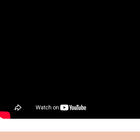
muhafazası ve eğitimi için gayret göstermiş,
kurduğu “Çocuklar Ordusu” ile önemli bir hizmeti
ifa etmiştir.