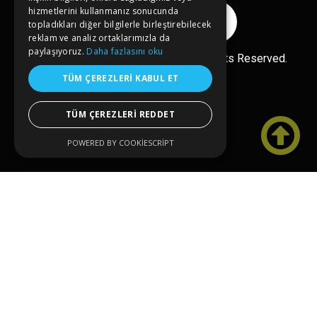
hizmetlerini kullanmanız sonucunda
Reklam Ver
topladıkları diğer bilgilerle birleştirebilecek
reklam ve analiz ortaklarımızla da
paylaşıyoruz.
Daha fazlasını oku
Ücretsiz Ekle
Copyright© 2026 kongreler.net All Rights Reserved.
TÜM ÇEREZLERI KABUL ET
TÜM ÇEREZLERI REDDET

POWERED BY COOKIESCRIPT