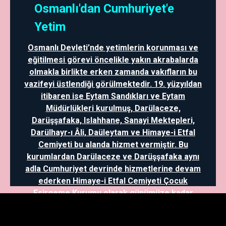
Osmanlı'dan Cumhuriyet'e
Yetim
Osmanlı Devleti’nde yetimlerin korunması ve
eğitilmesi görevi öncelikle yakın akrabalarda
olmakla birlikte erken zamanda vakıfların bu
vazifeyi üstlendiği görülmektedir. 19. yüzyıldan
itibaren ise Eytam Sandıkları ve Eytam
Müdürlükleri kurulmuş, Darülaceze,
Darüşşafaka, Islahhane, Sanayi Mektepleri,
Darülhayr-ı Âli, Daüleytam ve Himaye-i Etfal
Cemiyeti bu alanda hizmet vermiştir. Bu
kurumlardan Darülaceze ve Darüşşafaka aynı
adla Cumhuriyet devrinde hizmetlerine devam
ederken Himaye-i Etfal Cemiyeti Çocuk
Esirgeme Kurumu olarak günümüze kadar
gelmiştir. Ayrıca, mütareke dönemi ve
sonrasında Kazım Karabekir yetimlerin