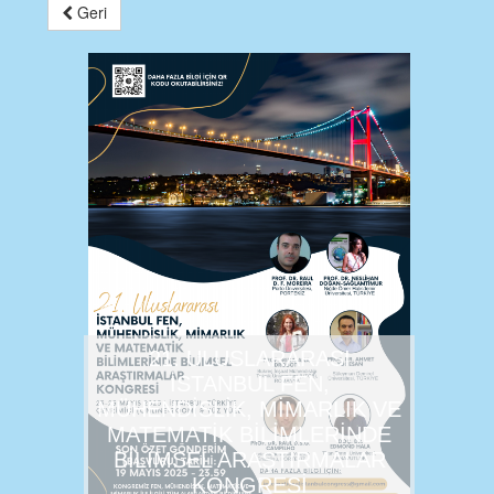
Geri
21. ULUSLARARASI
İSTANBUL FEN,
MÜHENDİSLİK, MİMARLIK VE
MATEMATİK BİLİMLERİNDE
BİLİMSEL ARAŞTIRMALAR
KONGRESİ