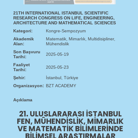
21TH INTERNATIONAL ISTANBUL SCIENTIFIC
RESEARCH CONGRESS ON LIFE, ENGINEERING,
ARCHITECTURE AND MATHEMATICAL SCIENCES
Kategori:
Kongre-Sempozyum
Akademik
Matematik, Mimarlık, Multidisipliner,
Alan:
Mühendislik
Son Başvuru
2025-05-19
Tarihi:
Faaliyet
2025-05-23
Tarihi:
Şehir:
İstanbul, Türkiye
Organizasyon:
BZT ACADEMY
Açıklama
21. ULUSLARARASI İSTANBUL
FEN, MÜHENDISLIK, MIMARLIK
VE MATEMATIK BILIMLERINDE
BILIMSEL ARAŞTIRMALAR