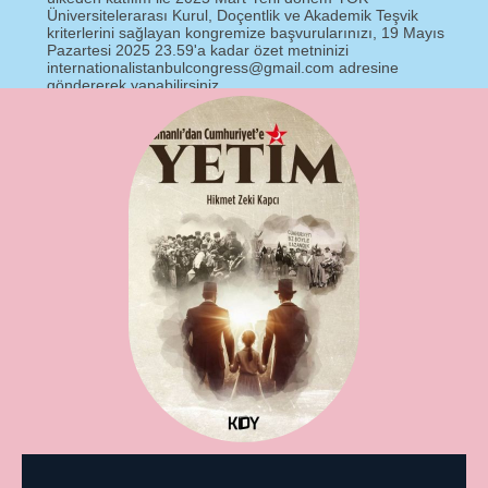
Üniversitelerarası Kurul, Doçentlik ve Akademik Teşvik
kriterlerini sağlayan kongremize başvurularınızı, 19 Mayıs
Pazartesi 2025 23.59'a kadar özet metninizi
internationalistanbulcongress@gmail.com adresine
göndererek yapabilirsiniz. ​
Kongre sonunda uluslararası geçerliliğe sahip katılım
sertifikası verilecek olup, çalışmalar tam ve özet metin
bildiri kitabında yayınlanacaktır. İlgili belgeler ve kongre
bildiri kitabı alanlar özelinde yayınlanacaktır.
Talep eden araştırmacıların çalışmaları dergilerde veya
BKCI'da (Web of Science) yayınlanması planlanan
uluslararası kitap bölümü olarak yayınlanmak üzere
değerlendirmeye alınacaktır.
Detaylı Bilgi:
https://www.internationalistanbulcongress.com/
E-posta:
internationalistanbulcongress@gmail.com