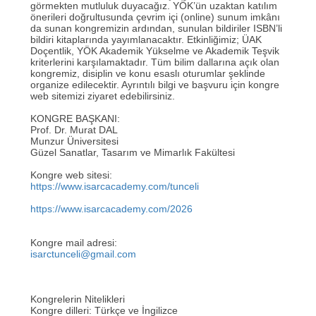
görmekten mutluluk duyacağız. YÖK’ün uzaktan katılım
önerileri doğrultusunda çevrim içi (online) sunum imkânı
da sunan kongremizin ardından, sunulan bildiriler ISBN’li
bildiri kitaplarında yayımlanacaktır. Etkinliğimiz; ÜAK
Doçentlik, YÖK Akademik Yükselme ve Akademik Teşvik
kriterlerini karşılamaktadır. Tüm bilim dallarına açık olan
kongremiz, disiplin ve konu esaslı oturumlar şeklinde
organize edilecektir. Ayrıntılı bilgi ve başvuru için kongre
web sitemizi ziyaret edebilirsiniz.
KONGRE BAŞKANI:
Prof. Dr. Murat DAL
Munzur Üniversitesi
Güzel Sanatlar, Tasarım ve Mimarlık Fakültesi
Kongre web sitesi:
https://www.isarcacademy.com/tunceli
https://www.isarcacademy.com/2026
Kongre mail adresi:
isarctunceli@gmail.com
Kongrelerin Nitelikleri
Kongre dilleri: Türkçe ve İngilizce