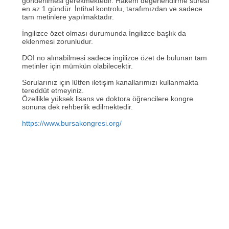
gönderilmesi gerekmektedir. Hakem değerlendirme süresi
en az 1 gündür. İntihal kontrolu, tarafımızdan ve sadece
tam metinlere yapılmaktadır.
İngilizce özet olması durumunda İngilizce başlık da
eklenmesi zorunludur.
DOI no alınabilmesi sadece ingilizce özet de bulunan tam
metinler için mümkün olabilecektir.
Sorularınız için lütfen iletişim kanallarımızı kullanmakta
tereddüt etmeyiniz.
Özellikle yüksek lisans ve doktora öğrencilere kongre
sonuna dek rehberlik edilmektedir.
https://www.bursakongresi.org/