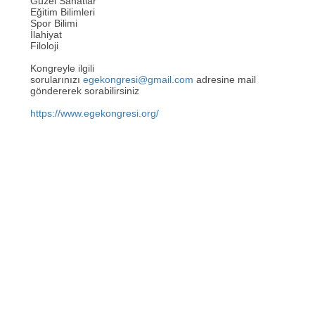
Güzel Sanatlar
Eğitim Bilimleri
Spor Bilimi
İlahiyat
Filoloji
Kongreyle ilgili
sorularınızı
egekongresi@gmail.com
adresine mail
göndererek sorabilirsiniz
https://www.egekongresi.org/