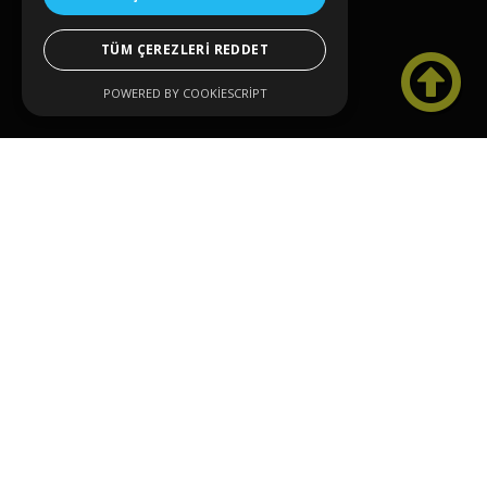
TÜM ÇEREZLERI REDDET

POWERED BY COOKIESCRIPT