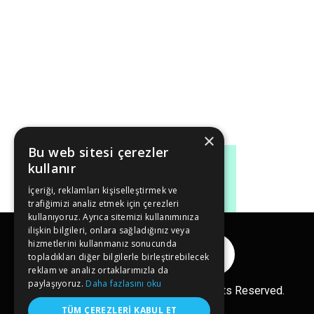
×
Bu web sitesi çerezler
kullanır
İçeriği, reklamları kişiselleştirmek ve
trafiğimizi analiz etmek için çerezleri
kullanıyoruz. Ayrıca sitemizi kullanımınıza
ilişkin bilgileri, onlara sağladığınız veya
hizmetlerini kullanmanız sonucunda
Reklam Ver
topladıkları diğer bilgilerle birleştirebilecek
reklam ve analiz ortaklarımızla da
paylaşıyoruz.
Daha fazlasını oku
Copyright© 2026 kongreler.net All Rights Reserved.
TÜM ÇEREZLERI KABUL ET