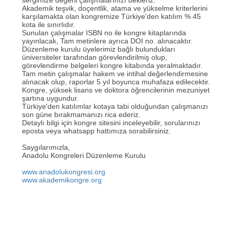
sergimize değerli çalışmalarınızı bekleriz.
Akademik teşvik, doçentlik, atama ve yükselme kriterlerini
karşılamakta olan kongremize Türkiye'den katılım % 45
kota ile sınırlıdır.
Sunulan çalışmalar ISBN no ile kongre kitaplarında
yayınlacak, Tam metinlere ayrıca DOI no. alınacaktır.
Düzenleme kurulu üyelerimiz bağlı bulundukları
üniversiteler tarafından görevlendirilmiş olup,
görevlendirme belgeleri kongre kitabında yeralmaktadır.
Tam metin çalışmalar hakem ve intihal değerlendirmesine
alınacak olup, raporlar 5 yıl boyunca muhafaza edilecektir.
Kongre, yüksek lisans ve doktora öğrencilerinin mezuniyet
şartına uygundur.
Türkiye'den katılımlar kotaya tabi olduğundan çalışmanızı
son güne bırakmamanızı rica ederiz.
Detaylı bilgi için kongre sitesini inceleyebilir, sorularınızı
eposta veya whatsapp hattımıza sorabilirsiniz.
Saygılarımızla,
Anadolu Kongreleri Düzenleme Kurulu
www.anadolukongresi.org
www.akademikongre.org