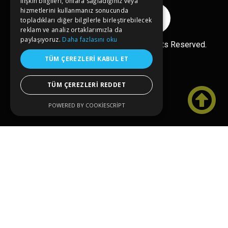
ilişkin bilgileri, onlara sağladığınız veya
hizmetlerini kullanmanız sonucunda
Reklam Ver
topladıkları diğer bilgilerle birleştirebilecek
reklam ve analiz ortaklarımızla da
paylaşıyoruz.
Daha fazlasını oku
Copyright© 2026 kongreler.net All Rights Reserved.
TÜM ÇEREZLERI KABUL ET
TÜM ÇEREZLERI REDDET

POWERED BY COOKIESCRIPT