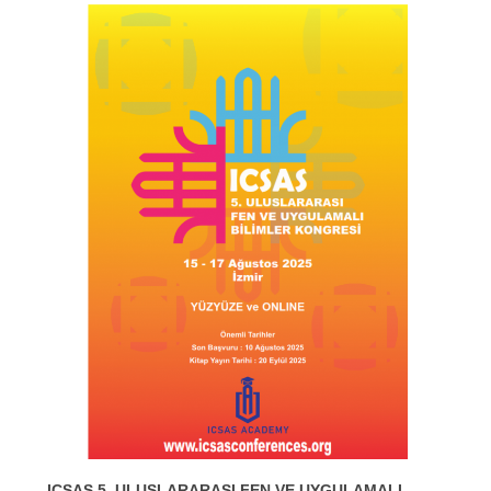
ICSAS 5. ULUSLARARASI FEN VE UYGULAMALI