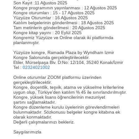
Son Kayıt :11 Ağustos 2025
Kongre programının yayınlanması : 12 Ağustos 2025
Kongre oturumları : 15 - 17 Ağustos 2025
Yüzyüze Oturumlar : 16 Ağustos 2025
Katılım belgelerinin gönderilmesi : 18 Ağustos 2025
Tam metinlerin gönderilmesi : 20 Ağustos 2025
Kongre kitap yayını : 20 Eylül 2025
Kongremiz Yüzyüze ve Online olarak iki platformda
planlanmıştır.
Yüzyüze kongre, Ramada Plaza by Wyndham Izmir
Kongre Salonunda gerçekleştirilecektir.
Etiler, Mürselpaşa Blv. D:No: 12/104, 35240 Konak/İzmir
Tel :
02324021002​
Online oturumlar ZOOM platformu üzerinden
gerçekleştirilecektir.
Kongre, doçentlik, teşvik, atama ve yükselme kriterlerine
uygun olup, Türkiye'den katılım % 45 ile sınırlandırılmıştır.
Kongre, yüksek lisans öğrencilerinin mezuniyet
şartını sağlamaktadır.
Kongre düzenleme kurulu üyelerinin görevlendirmeleri
bulunmaktadır. Sözkonusu belgeler kongre kitabına ek
olarak konmaktadır.
Değerli çalışmalarınızı bekleriz.
Saygılarımızla