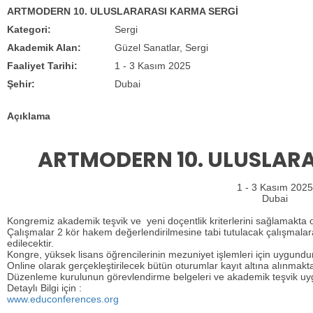
ARTMODERN 10. ULUSLARARASI KARMA SERGİ
Kategori:
Sergi
Akademik Alan:
Güzel Sanatlar, Sergi
Faaliyet Tarihi:
1 - 3 Kasım 2025
Şehir:
Dubai
Açıklama
ARTMODERN 10. ULUSLARA
1 - 3 Kasım 2025
Dubai
Kongremiz akademik teşvik ve yeni doçentlik kriterlerini sağlamakta ol
Çalışmalar 2 kör hakem değerlendirilmesine tabi tutulacak çalışmalar
edilecektir.
Kongre, yüksek lisans öğrencilerinin mezuniyet işlemleri için uygundur
Online olarak gerçekleştirilecek bütün oturumlar kayıt altına alınmakta
Düzenleme kurulunun görevlendirme belgeleri ve akademik teşvik uygu
Detaylı Bilgi için :
www.educonferences.org