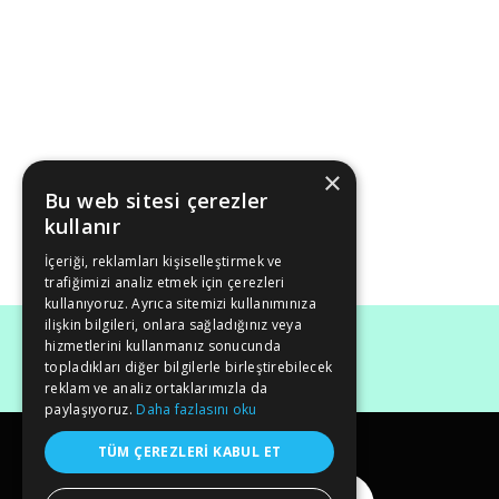
×
Bu web sitesi çerezler
kullanır
İçeriği, reklamları kişiselleştirmek ve
trafiğimizi analiz etmek için çerezleri
kullanıyoruz. Ayrıca sitemizi kullanımınıza
ilişkin bilgileri, onlara sağladığınız veya
hizmetlerini kullanmanız sonucunda
topladıkları diğer bilgilerle birleştirebilecek
reklam ve analiz ortaklarımızla da
paylaşıyoruz.
Daha fazlasını oku
TÜM ÇEREZLERI KABUL ET