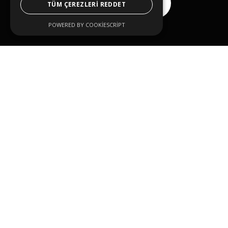
Reklam Ver
TÜM ÇEREZLERI REDDET
POWERED BY COOKIESCRIPT