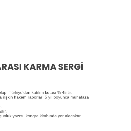
RASI KARMA SERGİ
up, Türkiye'den katılım kotası % 45'tir.
a ilişkin hakem raporları 5 yıl boyunca muhafaza
.
dır.
nluk yazısı, kongre kitabında yer alacaktır.