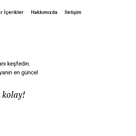
r İçerikler
Hakkımızda
İletişim
nı keşfedin.
nyanın en güncel
 kolay!