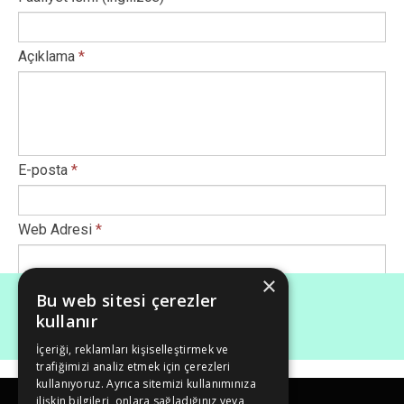
Açıklama
*
E-posta
*
Web Adresi
*
×
Afiş Ekle
*
Bu web sitesi çerezler
kullanır
İçeriği, reklamları kişiselleştirmek ve
Maksimum dosya boyutu (Mb): 50
trafiğimizi analiz etmek için çerezleri
kullanıyoruz. Ayrıca sitemizi kullanımınıza
ilişkin bilgileri, onlara sağladığınız veya