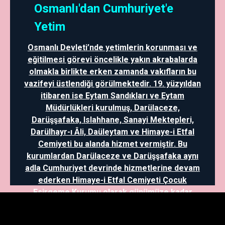
Osmanlı'dan Cumhuriyet'e
Yetim
Osmanlı Devleti’nde yetimlerin korunması ve
eğitilmesi görevi öncelikle yakın akrabalarda
olmakla birlikte erken zamanda vakıfların bu
vazifeyi üstlendiği görülmektedir. 19. yüzyıldan
itibaren ise Eytam Sandıkları ve Eytam
Müdürlükleri kurulmuş, Darülaceze,
Darüşşafaka, Islahhane, Sanayi Mektepleri,
Darülhayr-ı Âli, Daüleytam ve Himaye-i Etfal
Cemiyeti bu alanda hizmet vermiştir. Bu
kurumlardan Darülaceze ve Darüşşafaka aynı
adla Cumhuriyet devrinde hizmetlerine devam
ederken Himaye-i Etfal Cemiyeti Çocuk
Esirgeme Kurumu olarak günümüze kadar
gelmiştir. Ayrıca, mütareke dönemi ve
sonrasında Kazım Karabekir yetimlerin