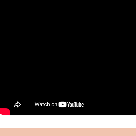
muhafazası ve eğitimi için gayret göstermiş,
kurduğu “Çocuklar Ordusu” ile önemli bir hizmeti
ifa etmiştir.