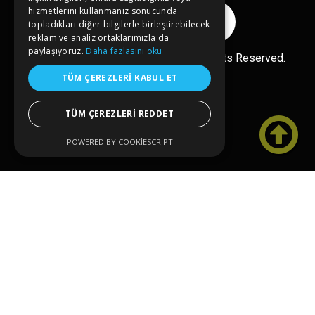
hizmetlerini kullanmanız sonucunda
Reklam Ver
topladıkları diğer bilgilerle birleştirebilecek
reklam ve analiz ortaklarımızla da
paylaşıyoruz.
Daha fazlasını oku
Ücretsiz Ekle
Copyright© 2026 kongreler.net All Rights Reserved.
TÜM ÇEREZLERI KABUL ET
TÜM ÇEREZLERI REDDET

POWERED BY COOKIESCRIPT