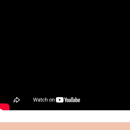
muhafazası ve eğitimi için gayret göstermiş,
kurduğu “Çocuklar Ordusu” ile önemli bir hizmeti
ifa etmiştir.