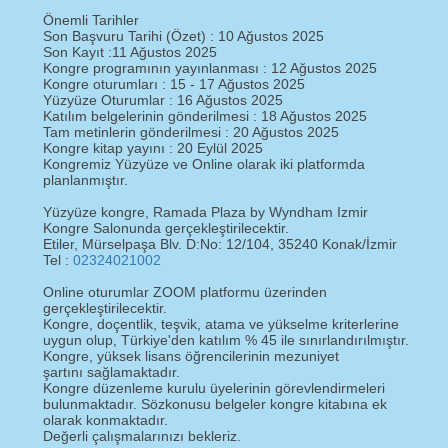
Önemli Tarihler
Son Başvuru Tarihi (Özet) : 10 Ağustos 2025
Son Kayıt :11 Ağustos 2025
Kongre programının yayınlanması : 12 Ağustos 2025
Kongre oturumları : 15 - 17 Ağustos 2025
Yüzyüze Oturumlar : 16 Ağustos 2025
Katılım belgelerinin gönderilmesi : 18 Ağustos 2025
Tam metinlerin gönderilmesi : 20 Ağustos 2025
Kongre kitap yayını : 20 Eylül 2025
Kongremiz Yüzyüze ve Online olarak iki platformda
planlanmıştır.
Yüzyüze kongre, Ramada Plaza by Wyndham Izmir
Kongre Salonunda gerçekleştirilecektir.
Etiler, Mürselpaşa Blv. D:No: 12/104, 35240 Konak/İzmir
Tel :
02324021002​
Online oturumlar ZOOM platformu üzerinden
gerçekleştirilecektir.
Kongre, doçentlik, teşvik, atama ve yükselme kriterlerine
uygun olup, Türkiye'den katılım % 45 ile sınırlandırılmıştır.
Kongre, yüksek lisans öğrencilerinin mezuniyet
şartını sağlamaktadır.
Kongre düzenleme kurulu üyelerinin görevlendirmeleri
bulunmaktadır. Sözkonusu belgeler kongre kitabına ek
olarak konmaktadır.
Değerli çalışmalarınızı bekleriz.