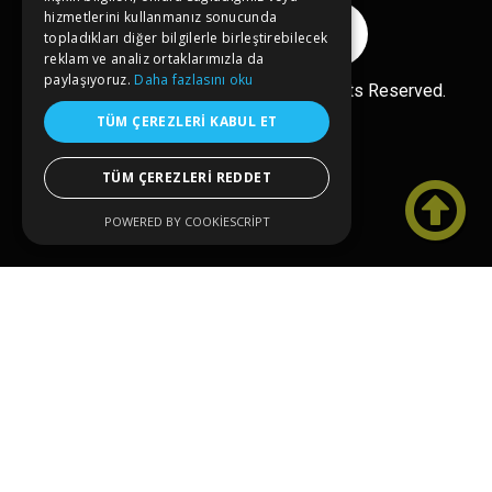
hizmetlerini kullanmanız sonucunda
Reklam Ver
topladıkları diğer bilgilerle birleştirebilecek
reklam ve analiz ortaklarımızla da
paylaşıyoruz.
Daha fazlasını oku
Ücretsiz Ekle
Copyright© 2026 kongreler.net All Rights Reserved.
TÜM ÇEREZLERI KABUL ET
TÜM ÇEREZLERI REDDET

POWERED BY COOKIESCRIPT