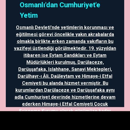
Osmanlı'dan Cumhuriyet'e
Yetim
Osmanlı Devleti’nde yetimlerin korunması ve
eğitilmesi görevi öncelikle yakın akrabalarda
olmakla birlikte erken zamanda vakıfların bu
vazifeyi üstlendiği görülmektedir. 19. yüzyıldan
itibaren ise Eytam Sandıkları ve Eytam
Müdürlükleri kurulmuş, Darülaceze,
Darüşşafaka, Islahhane, Sanayi Mektepleri,
Darülhayr-ı Âli, Daüleytam ve Himaye-i Etfal
Cemiyeti bu alanda hizmet vermiştir. Bu
kurumlardan Darülaceze ve Darüşşafaka aynı
adla Cumhuriyet devrinde hizmetlerine devam
ederken Himaye-i Etfal Cemiyeti Çocuk
Esirgeme Kurumu olarak günümüze kadar
gelmiştir. Ayrıca, mütareke dönemi ve
sonrasında Kazım Karabekir yetimlerin