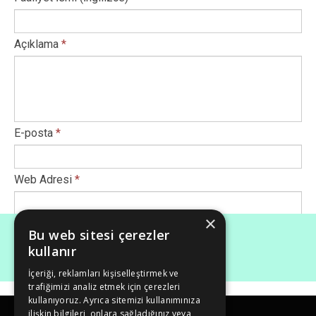
Açıklama
*
E-posta
*
Web Adresi
*
×
Afiş Ekle
*
Bu web sitesi çerezler
kullanır
İçeriği, reklamları kişiselleştirmek ve
Maksimum dosya boyutu (Mb): 50
trafiğimizi analiz etmek için çerezleri
kullanıyoruz. Ayrıca sitemizi kullanımınıza
ilişkin bilgileri, onlara sağladığınız veya