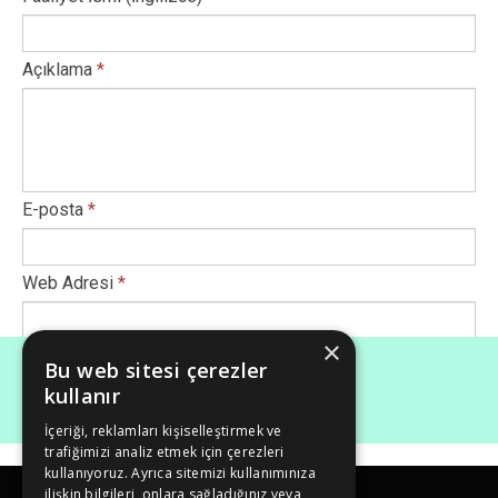
Açıklama
*
E-posta
*
Web Adresi
*
×
Afiş Ekle
*
Bu web sitesi çerezler
kullanır
İçeriği, reklamları kişiselleştirmek ve
Maksimum dosya boyutu (Mb): 50
trafiğimizi analiz etmek için çerezleri
kullanıyoruz. Ayrıca sitemizi kullanımınıza
ilişkin bilgileri, onlara sağladığınız veya