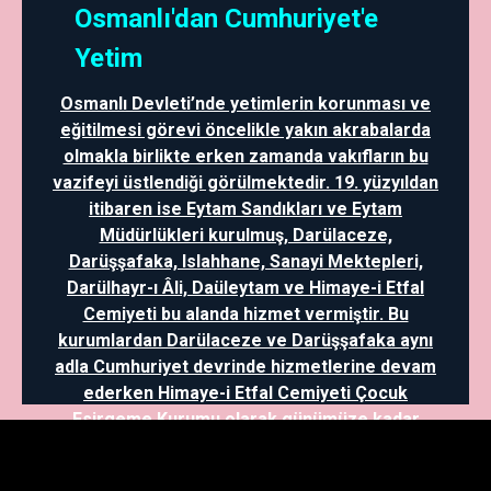
Osmanlı'dan Cumhuriyet'e
Yetim
Osmanlı Devleti’nde yetimlerin korunması ve
eğitilmesi görevi öncelikle yakın akrabalarda
olmakla birlikte erken zamanda vakıfların bu
vazifeyi üstlendiği görülmektedir. 19. yüzyıldan
itibaren ise Eytam Sandıkları ve Eytam
Müdürlükleri kurulmuş, Darülaceze,
Darüşşafaka, Islahhane, Sanayi Mektepleri,
Darülhayr-ı Âli, Daüleytam ve Himaye-i Etfal
Cemiyeti bu alanda hizmet vermiştir. Bu
kurumlardan Darülaceze ve Darüşşafaka aynı
adla Cumhuriyet devrinde hizmetlerine devam
ederken Himaye-i Etfal Cemiyeti Çocuk
Esirgeme Kurumu olarak günümüze kadar
gelmiştir. Ayrıca, mütareke dönemi ve
sonrasında Kazım Karabekir yetimlerin