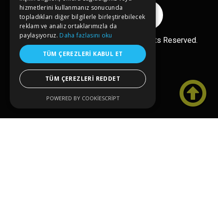
hizmetlerini kullanmanız sonucunda
Reklam Ver
topladıkları diğer bilgilerle birleştirebilecek
reklam ve analiz ortaklarımızla da
paylaşıyoruz.
Daha fazlasını oku
Ücretsiz Ekle
Copyright© 2026 kongreler.net All Rights Reserved.
TÜM ÇEREZLERI KABUL ET
TÜM ÇEREZLERI REDDET

POWERED BY COOKIESCRIPT