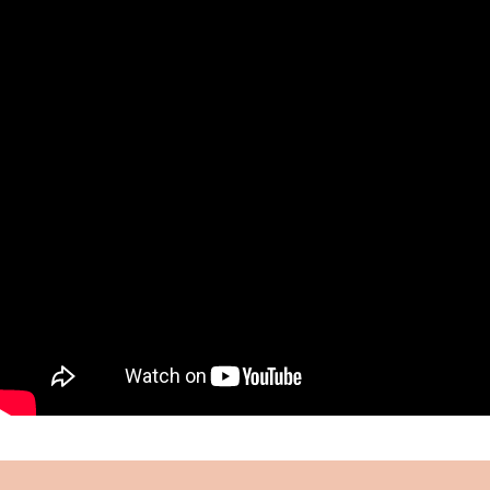
muhafazası ve eğitimi için gayret göstermiş,
kurduğu “Çocuklar Ordusu” ile önemli bir hizmeti
ifa etmiştir.