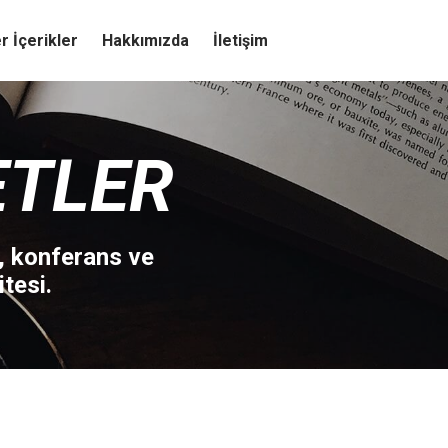
r İçerikler
Hakkımızda
İletişim
ETLER
, konferans ve
tesi.