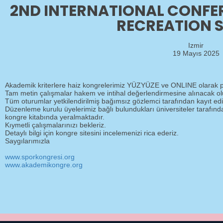
2ND INTERNATIONAL CONFE
RECREATION S
Izmir
19 Mayıs 2025
Akademik kriterlere haiz kongrelerimiz YÜZYÜZE ve ONLINE olarak pl
Tam metin çalışmalar hakem ve intihal değerlendirmesine alınacak ol
Tüm oturumlar yetkilendirilmiş bağımsız gözlemci tarafından kayıt ed
Düzenleme kurulu üyelerimiz bağlı bulundukları üniversiteler tarafınd
kongre kitabında yeralmaktadır.
Kıymetli çalışmalarınızı bekleriz.
Detaylı bilgi için kongre sitesini incelemenizi rica ederiz.
Saygılarımızla
www.sporkongresi.org
www.akademikongre.org