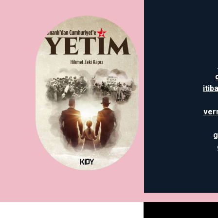
itib
ver
g