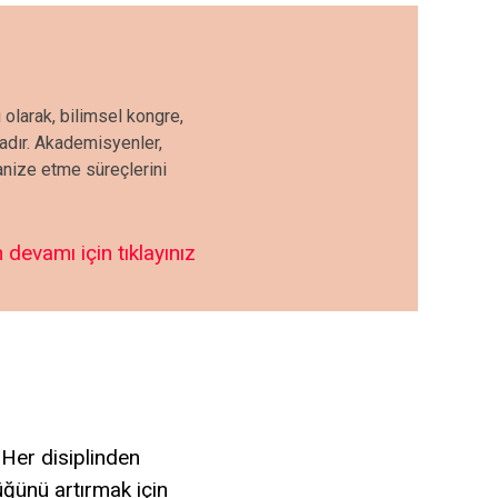
 olarak, bilimsel kongre,
tadır. Akademisyenler,
ganize etme süreçlerini
 devamı için tıklayınız
 Her disiplinden
lüğünü artırmak için