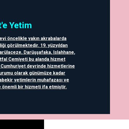
'e Yetim
evi öncelikle yakın akrabalarda
iği görülmektedir. 19. yüzyıldan
Darülaceze, Darüşşafaka, Islahhane,
Etfal Cemiyeti bu alanda hizmet
a Cumhuriyet devrinde hizmetlerine
Kurumu olarak günümüze kadar
abekir yetimlerin muhafazası ve
önemli bir hizmeti ifa etmiştir.