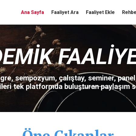
Ana Sayfa
Faaliyet Ara
Faaliyet Ekle
Rehbe
EMIK FAALIY
re, sempozyum, çalıştay, seminer, panel
ileri tek platformda buluşturan paylaşım si
Öne Çıkanlar