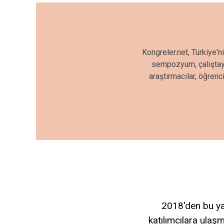
Kongreler.net, Türkiye'n
sempozyum, çalıştay, 
araştırmacılar, öğrenc
2018'den bu yan
katılımcılara ulaşm