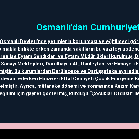
Osmanlı'dan Cumhuriyet
Osmanlı Devleti’nde yetimlerin korunması ve eğitilmesi gör
olmakla birlikte erken zamanda vakıfların bu vazifeyi üstlend
aren ise Eytam Sandıkları ve Eytam Müdürlükleri kurulmuş, 
Sanayi Mektepleri, Darülhayr-ı Âli, Daüleytam ve Himaye-i 
miştir. Bu kurumlardan Darülaceze ve Darüşşafaka aynı adl
devam ederken Himaye-i Etfal Cemiyeti Çocuk Esirgeme 
elmiştir. Ayrıca, mütareke dönemi ve sonrasında Kazım Kar
eğitimi için gayret göstermiş, kurduğu “Çocuklar Ordusu” ile 